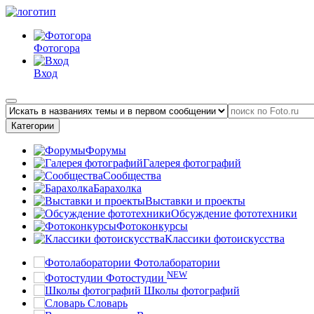
Фотогора
Вход
Категории
Форумы
Галерея фотографий
Сообщества
Барахолка
Выставки и проекты
Обсуждение фототехники
Фотоконкурсы
Классики фотоискусства
Фотолаборатории
NEW
Фотостудии
Школы фотографий
Словарь