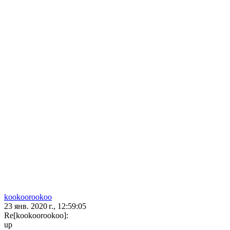
kookoorookoo
23 янв. 2020 г., 12:59:05
Re[kookoorookoo]:
up