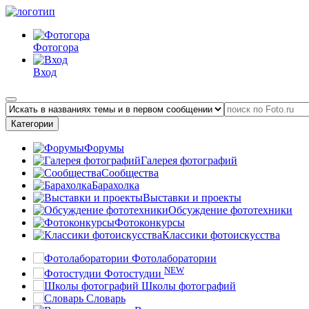
Фотогора
Вход
Категории
Форумы
Галерея фотографий
Сообщества
Барахолка
Выставки и проекты
Обсуждение фототехники
Фотоконкурсы
Классики фотоискусства
Фотолаборатории
NEW
Фотостудии
Школы фотографий
Словарь