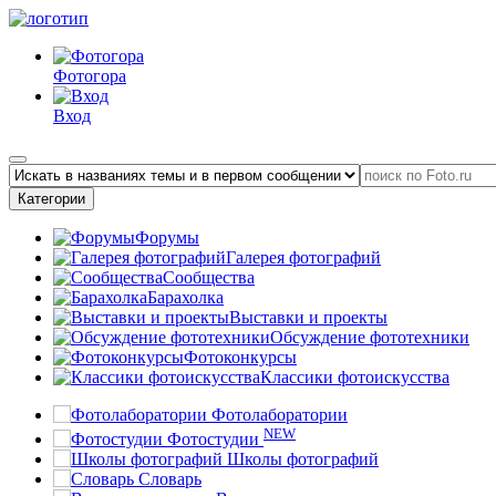
Фотогора
Вход
Категории
Форумы
Галерея фотографий
Сообщества
Барахолка
Выставки и проекты
Обсуждение фототехники
Фотоконкурсы
Классики фотоискусства
Фотолаборатории
NEW
Фотостудии
Школы фотографий
Словарь