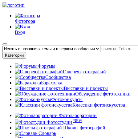
Фотогора
Вход
Категории
Форумы
Галерея фотографий
Сообщества
Барахолка
Выставки и проекты
Обсуждение фототехники
Фотоконкурсы
Классики фотоискусства
Фотолаборатории
NEW
Фотостудии
Школы фотографий
Словарь