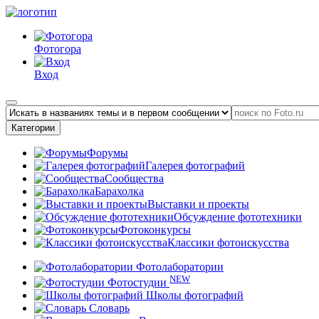
Фотогора
Вход
Категории
Форумы
Галерея фотографий
Сообщества
Барахолка
Выставки и проекты
Обсуждение фототехники
Фотоконкурсы
Классики фотоискусства
Фотолаборатории
NEW
Фотостудии
Школы фотографий
Словарь