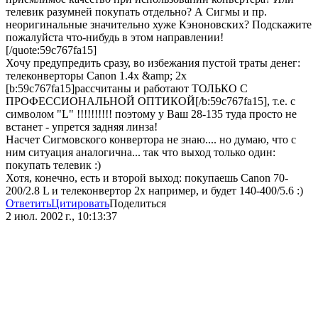
телевик разумней покупать отдельно? А Сигмы и пр.
неоригинальные значительно хуже Кэноновских? Подскажите
пожалуйста что-нибудь в этом направлении!
[/quote:59c767fa15]
Хочу предупредить сразу, во избежания пустой траты денег:
телеконверторы Canon 1.4x &amp; 2x
[b:59c767fa15]рассчитаны и работают ТОЛЬКО С
ПРОФЕССИОНАЛЬНОЙ ОПТИКОЙ[/b:59c767fa15], т.е. с
символом "L" !!!!!!!!!! поэтому у Ваш 28-135 туда просто не
встанет - упрется задняя линза!
Насчет Сигмовского конвертора не знаю.... но думаю, что с
ним ситуация аналогична... так что выход только один:
покупать телевик :)
Хотя, конечно, есть и второй выход: покупаешь Canon 70-
200/2.8 L и телеконвертор 2х например, и будет 140-400/5.6 :)
Ответить
Цитировать
Поделиться
2 июл. 2002 г., 10:13:37