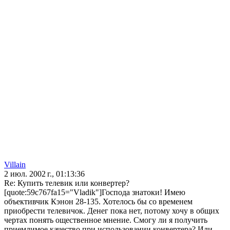
Villain
2 июл. 2002 г., 01:13:36
Re: Купить телевик или конвертер?
[quote:59c767fa15="Vladik"]Господа знатоки! Имею
объективчик Кэнон 28-135. Хотелось бы со временем
приобрести телевичок. Денег пока нет, потому хочу в общих
чертах понять ощественное мнение. Смогу ли я получить
приемлимое качество при использовании конвертера? Или