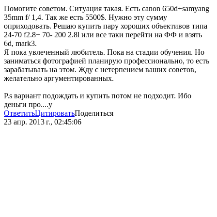
Помогите советом. Ситуация такая. Есть canon 650d+samyang
35mm f/ 1,4. Так же есть 5500$. Нужно эту сумму
оприходовать. Решаю купить пару хороших объективов типа
24-70 f2.8+ 70- 200 2.8l или все таки перейти на ФФ и взять
6d, mark3.
Я пока увлеченный любитель. Пока на стадии обучения. Но
заниматься фотографией планирую профессионально, то есть
зарабатывать на этом. Жду с нетерпением ваших советов,
желательно аргументированных.
P.s вариант подождать и купить потом не подходит. Ибо
деньги про....у
Ответить
Цитировать
Поделиться
23 апр. 2013 г., 02:45:06