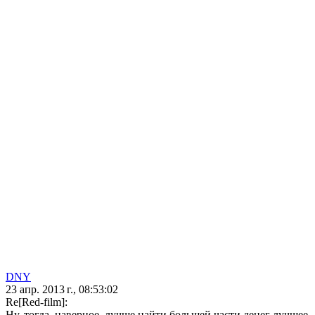
DNY
23 апр. 2013 г., 08:53:02
Re[Red-film]:
Ну, тогда, наверное, лучше найти большей части денег лучшее