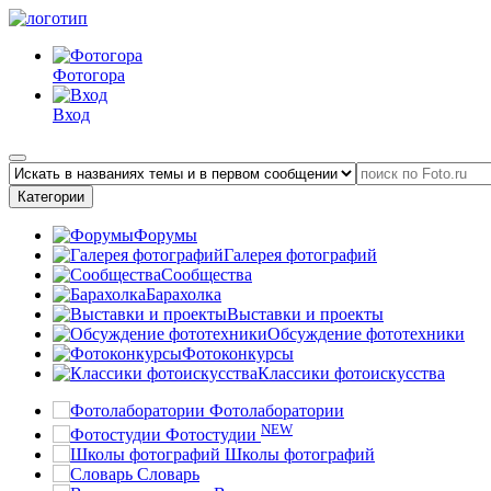
Фотогора
Вход
Категории
Форумы
Галерея фотографий
Сообщества
Барахолка
Выставки и проекты
Обсуждение фототехники
Фотоконкурсы
Классики фотоискусства
Фотолаборатории
NEW
Фотостудии
Школы фотографий
Словарь