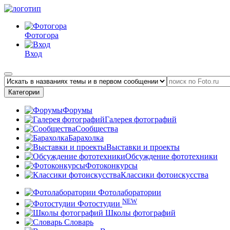
Фотогора
Вход
Категории
Форумы
Галерея фотографий
Сообщества
Барахолка
Выставки и проекты
Обсуждение фототехники
Фотоконкурсы
Классики фотоискусства
Фотолаборатории
NEW
Фотостудии
Школы фотографий
Словарь