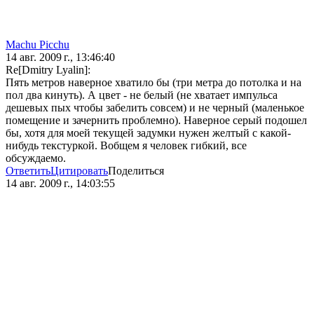
Machu Picchu
14 авг. 2009 г., 13:46:40
Re[Dmitry Lyalin]:
Пять метров наверное хватило бы (три метра до потолка и на
пол два кинуть). А цвет - не белый (не хватает импульса
дешевых пых чтобы забелить совсем) и не черный (маленькое
помещение и зачернить проблемно). Наверное серый подошел
бы, хотя для моей текущей задумки нужен желтый с какой-
нибудь текстуркой. Вобщем я человек гибкий, все
обсуждаемо.
Ответить
Цитировать
Поделиться
14 авг. 2009 г., 14:03:55