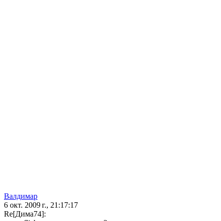
Валдимар
6 окт. 2009 г., 21:17:17
Re[Дима74]: