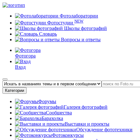
Фотолаборатории
NEW
Фотостудии
Школы фотографий
Словарь
Вопросы и ответы
Фотогора
Вход
Категории
Форумы
Галерея фотографий
Сообщества
Барахолка
Выставки и проекты
Обсуждение фототехники
Фотоконкурсы