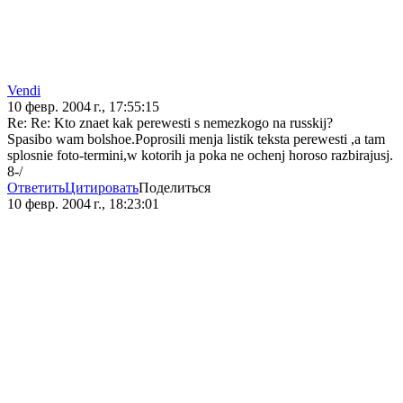
Vendi
10 февр. 2004 г., 17:55:15
Re: Re: Kto znaet kak perewesti s nemezkogo na russkij?
Spasibo wam bolshoe.Poprosili menja listik teksta perewesti ,a tam
splosnie foto-termini,w kotorih ja poka ne ochenj horoso razbirajusj.
8-/
Ответить
Цитировать
Поделиться
10 февр. 2004 г., 18:23:01