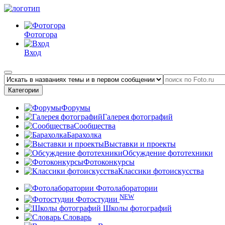
Фотогора
Вход
Категории
Форумы
Галерея фотографий
Сообщества
Барахолка
Выставки и проекты
Обсуждение фототехники
Фотоконкурсы
Классики фотоискусства
Фотолаборатории
NEW
Фотостудии
Школы фотографий
Словарь