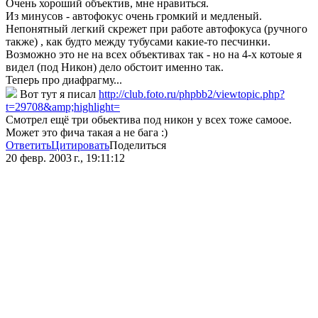
Очень хороший объектив, мне нравиться.
Из минусов - автофокус очень громкий и медленый.
Непонятный легкий скрежет при работе автофокуса (ручного
также) , как будто между тубусами какие-то песчинки.
Возможно это не на всех объективах так - но на 4-х котоые я
видел (под Никон) дело обстоит именно так.
Теперь про диафрагму...
Вот тут я писал
http://club.foto.ru/phpbb2/viewtopic.php?
t=29708&amp;highlight=
Смотрел ещё три обьектива под никон у всех тоже самоое.
Может это фича такая а не бага :)
Ответить
Цитировать
Поделиться
20 февр. 2003 г., 19:11:12