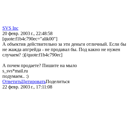
SVS Inc
20 февр. 2003 г., 22:48:58
[quote:f1b4c790ec="alik00"]
А объектив действительно за эти деньги отличный. Если бы
не жажда апгрейда - не продавал бы. Под какно не нужен
случаем? :)[/quote:f1b4c790ec]
А почем продаете? Пишите на мыло
s_svs*mail.ru
подумаем.. :)
Ответить
Цитировать
Поделиться
22 февр. 2003 г., 17:11:08