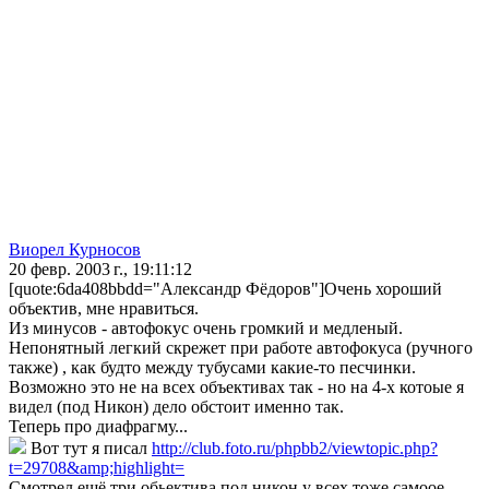
Виорел Курносов
20 февр. 2003 г., 19:11:12
[quote:6da408bbdd="Александр Фёдоров"]Очень хороший
объектив, мне нравиться.
Из минусов - автофокус очень громкий и медленый.
Непонятный легкий скрежет при работе автофокуса (ручного
также) , как будто между тубусами какие-то песчинки.
Возможно это не на всех объективах так - но на 4-х котоые я
видел (под Никон) дело обстоит именно так.
Теперь про диафрагму...
Вот тут я писал
http://club.foto.ru/phpbb2/viewtopic.php?
t=29708&amp;highlight=
Смотрел ещё три обьектива под никон у всех тоже самоое.