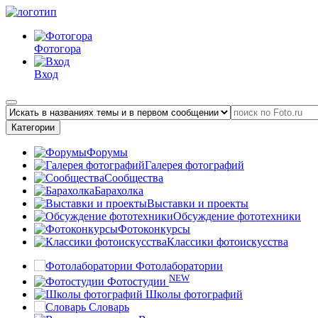
Фотогора
Вход
Категории
Форумы
Галерея фотографий
Сообщества
Барахолка
Выставки и проекты
Обсуждение фототехники
Фотоконкурсы
Классики фотоискусства
Фотолаборатории
NEW
Фотостудии
Школы фотографий
Словарь