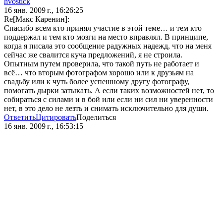
hvostick
16 янв. 2009 г., 16:26:25
Re[Макс Каренин]:
Спасибо всем кто принял участие в этой теме… и тем кто
поддержал и тем кто мозги на место вправлял. В принципе,
когда я писала это сообщение радужных надежд, что на меня
сейчас же свалится куча предложений, я не строила.
Опытным путем проверила, что такой путь не работает и
всё… что вторым фотографом хорошо или к друзьям на
свадьбу или к чуть более успешному другу фотографу,
помогать дырки затыкать. А если таких возможностей нет, то
собираться с силами и в бой или если ни сил ни уверенности
нет, в это дело не лезть и снимать исключительно для души.
Ответить
Цитировать
Поделиться
16 янв. 2009 г., 16:53:15