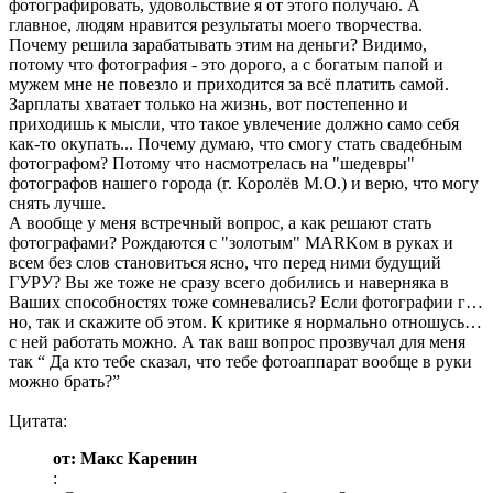
фотографировать, удовольствие я от этого получаю. А
главное, людям нравится результаты моего творчества.
Почему решила зарабатывать этим на деньги? Видимо,
потому что фотография - это дорого, а с богатым папой и
мужем мне не повезло и приходится за всё платить самой.
Зарплаты хватает только на жизнь, вот постепенно и
приходишь к мысли, что такое увлечение должно само себя
как-то окупать... Почему думаю, что смогу стать свадебным
фотографом? Потому что насмотрелась на "шедевры"
фотографов нашего города (г. Королёв М.О.) и верю, что могу
снять лучше.
А вообще у меня встречный вопрос, а как решают стать
фотографами? Рождаются с "золотым" MARKом в руках и
всем без слов становиться ясно, что перед ними будущий
ГУРУ? Вы же тоже не сразу всего добились и наверняка в
Ваших способностях тоже сомневались? Если фотографии г…
но, так и скажите об этом. К критике я нормально отношусь…
с ней работать можно. А так ваш вопрос прозвучал для меня
так “ Да кто тебе сказал, что тебе фотоаппарат вообще в руки
можно брать?”
Цитата:
от: Макс Каренин
: