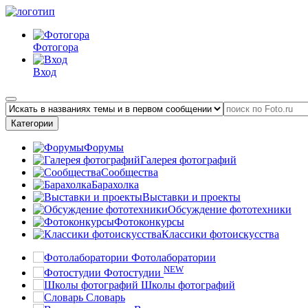
Фотогора
Вход
Категории
Форумы
Галерея фотографий
Сообщества
Барахолка
Выставки и проекты
Обсуждение фототехники
Фотоконкурсы
Классики фотоискусства
Фотолаборатории
NEW
Фотостудии
Школы фотографий
Словарь