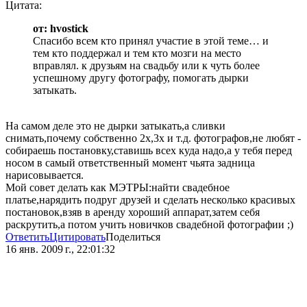
Цитата:
от: hvostick
Спасибо всем кто принял участие в этой теме… и
тем кто поддержал и тем кто мозги на место
вправлял. к друзьям на свадьбу или к чуть более
успешному другу фотографу, помогать дырки
затыкать.
На самом деле это не дырки затыкать,а сливки
снимать,почему собственно 2х,3х и т.д. фотографов,не любят -
собираешь постановку,ставишь всех куда надо,а у тебя перед
носом в самый ответственный момент чьята задница
нарисовывается.
Мой совет делать как МЭТРЫ:найти свадебное
платье,нарядить подруг друзей и сделать несколько красивых
постановок,взяв в аренду хороший аппарат,затем себя
раскрутить,а потом учить новичков свадебной фотографии ;)
Ответить
Цитировать
Поделиться
16 янв. 2009 г., 22:01:32