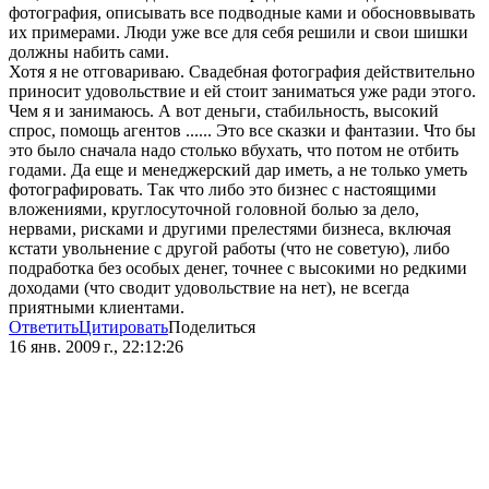
фотография, описывать все подводные ками и обосноввывать
их примерами. Люди уже все для себя решили и свои шишки
должны набить сами.
Хотя я не отговариваю. Свадебная фотография действительно
приносит удовольствие и ей стоит заниматься уже ради этого.
Чем я и занимаюсь. А вот деньги, стабильность, высокий
спрос, помощь агентов ...... Это все сказки и фантазии. Что бы
это было сначала надо столько вбухать, что потом не отбить
годами. Да еще и менеджерский дар иметь, а не только уметь
фотографировать. Так что либо это бизнес с настоящими
вложениями, круглосуточной головной болью за дело,
нервами, рисками и другими прелестями бизнеса, включая
кстати увольнение с другой работы (что не советую), либо
подработка без особых денег, точнее с высокими но редкими
доходами (что сводит удовольствие на нет), не всегда
приятными клиентами.
Ответить
Цитировать
Поделиться
16 янв. 2009 г., 22:12:26