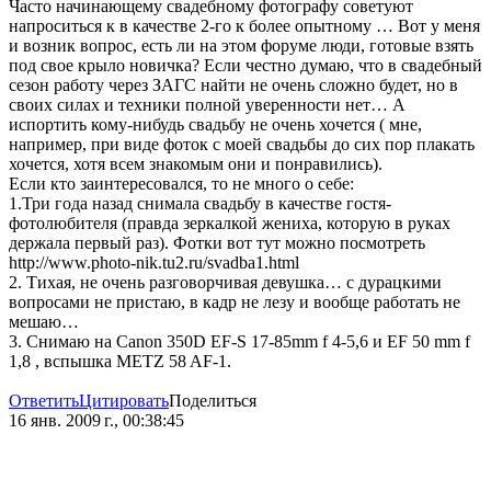
Часто начинающему свадебному фотографу советуют
напроситься к в качестве 2-го к более опытному … Вот у меня
и возник вопрос, есть ли на этом форуме люди, готовые взять
под свое крыло новичка? Если честно думаю, что в свадебный
сезон работу через ЗАГС найти не очень сложно будет, но в
своих силах и техники полной уверенности нет… А
испортить кому-нибудь свадьбу не очень хочется ( мне,
например, при виде фоток с моей свадьбы до сих пор плакать
хочется, хотя всем знакомым они и понравились).
Если кто заинтересовался, то не много о себе:
1.Три года назад снимала свадьбу в качестве гостя-
фотолюбителя (правда зеркалкой жениха, которую в руках
держала первый раз). Фотки вот тут можно посмотреть
http://www.photo-nik.tu2.ru/svadba1.html
2. Тихая, не очень разговорчивая девушка… с дурацкими
вопросами не пристаю, в кадр не лезу и вообще работать не
мешаю…
3. Снимаю на Canon 350D EF-S 17-85mm f 4-5,6 и EF 50 mm f
1,8 , вспышка METZ 58 AF-1.
Ответить
Цитировать
Поделиться
16 янв. 2009 г., 00:38:45