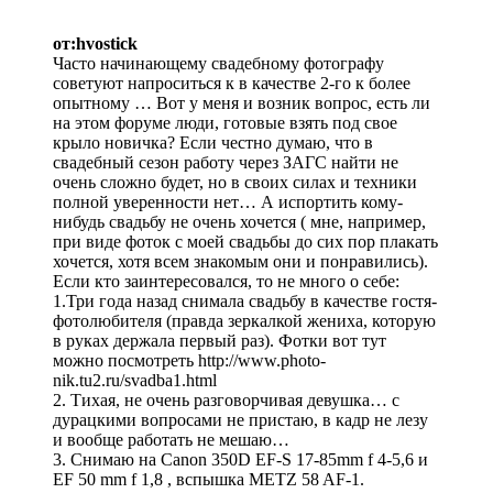
от:hvostick
Часто начинающему свадебному фотографу
советуют напроситься к в качестве 2-го к более
опытному … Вот у меня и возник вопрос, есть ли
на этом форуме люди, готовые взять под свое
крыло новичка? Если честно думаю, что в
свадебный сезон работу через ЗАГС найти не
очень сложно будет, но в своих силах и техники
полной уверенности нет… А испортить кому-
нибудь свадьбу не очень хочется ( мне, например,
при виде фоток с моей свадьбы до сих пор плакать
хочется, хотя всем знакомым они и понравились).
Если кто заинтересовался, то не много о себе:
1.Три года назад снимала свадьбу в качестве гостя-
фотолюбителя (правда зеркалкой жениха, которую
в руках держала первый раз). Фотки вот тут
можно посмотреть http://www.photo-
nik.tu2.ru/svadba1.html
2. Тихая, не очень разговорчивая девушка… с
дурацкими вопросами не пристаю, в кадр не лезу
и вообще работать не мешаю…
3. Снимаю на Canon 350D EF-S 17-85mm f 4-5,6 и
EF 50 mm f 1,8 , вспышка METZ 58 AF-1.