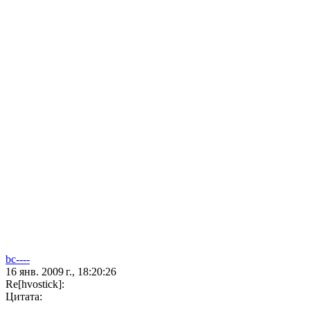
bc----
16 янв. 2009 г., 18:20:26
Re[hvostick]:
Цитата: