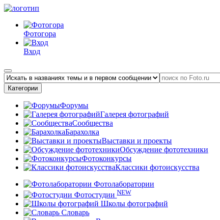
Фотогора
Вход
Категории
Форумы
Галерея фотографий
Сообщества
Барахолка
Выставки и проекты
Обсуждение фототехники
Фотоконкурсы
Классики фотоискусства
Фотолаборатории
NEW
Фотостудии
Школы фотографий
Словарь