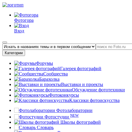
Фотогора
Вход
Категории
Форумы
Галерея фотографий
Сообщества
Барахолка
Выставки и проекты
Обсуждение фототехники
Фотоконкурсы
Классики фотоискусства
Фотолаборатории
NEW
Фотостудии
Школы фотографий
Словарь