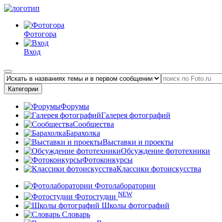
Фотогора
Вход
Категории
Форумы
Галерея фотографий
Сообщества
Барахолка
Выставки и проекты
Обсуждение фототехники
Фотоконкурсы
Классики фотоискусства
Фотолаборатории
NEW
Фотостудии
Школы фотографий
Словарь