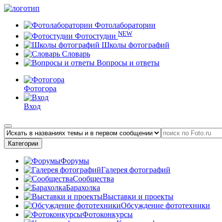
Фотолаборатории
NEW
Фотостудии
Школы фотографий
Словарь
Вопросы и ответы
Фотогора
Вход
Категории
Форумы
Галерея фотографий
Сообщества
Барахолка
Выставки и проекты
Обсуждение фототехники
Фотоконкурсы