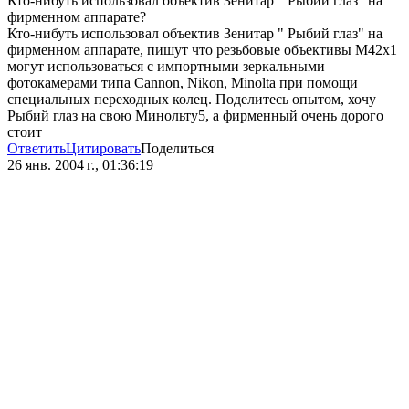
Кто-нибуть использовал объектив Зенитар " Рыбий глаз" на
фирменном аппарате?
Кто-нибуть использовал объектив Зенитар " Рыбий глаз" на
фирменном аппарате, пишут что резьбовые объективы М42х1
могут использоваться с импортными зеркальными
фотокамерами типа Cannon, Nikon, Minolta при помощи
специальных переходных колец. Поделитесь опытом, хочу
Рыбий глаз на свою Минольту5, а фирменный очень дорого
стоит
Ответить
Цитировать
Поделиться
26 янв. 2004 г., 01:36:19