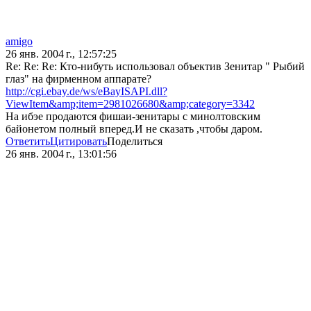
amigo
26 янв. 2004 г., 12:57:25
Re: Re: Re: Кто-нибуть использовал объектив Зенитар " Рыбий
глаз" на фирменном аппарате?
http://cgi.ebay.de/ws/eBayISAPI.dll?
ViewItem&amp;item=2981026680&amp;category=3342
На ибэе продаются фишаи-зенитары с минолтовским
байонетом полный вперед.И не сказать ,чтобы даром.
Ответить
Цитировать
Поделиться
26 янв. 2004 г., 13:01:56