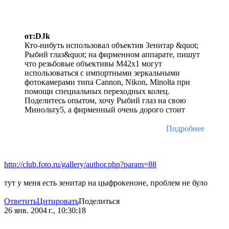
от:DJk
Кто-нибуть использовал объектив Зенитар &quot;
Рыбий глаз&quot; на фирменном аппарате, пишут
что резьбовые объективы М42х1 могут
использоваться с импортными зеркальными
фотокамерами типа Cannon, Nikon, Minolta при
помощи специальных переходных колец.
Поделитесь опытом, хочу Рыбий глаз на свою
Минольту5, а фирменный очень дорого стоит
Подробнее
http://club.foto.ru/gallery/author.php?param=88
тут у меня есть зенитар на цыфрокеноне, проблем не було
Ответить
Цитировать
Поделиться
26 янв. 2004 г., 10:30:18