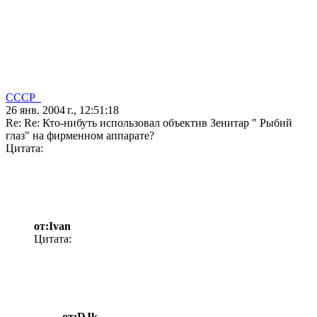
CCCP_
26 янв. 2004 г., 12:51:18
Re: Re: Кто-нибуть использовал объектив Зенитар " Рыбий
глаз" на фирменном аппарате?
Цитата:
от:Ivan
Цитата:
от:DJk