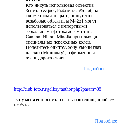
Кто-нибуть использовал объектив
Зенитар &quot; Рыбий глаз&quot; на
фирменном аппарате, пишут что
резьбовые объективы М42х1 могут
использоваться с импортными
зеркальными фотокамерами типа
Cannon, Nikon, Minolta при помощи
специальных переходных колец.
Поделитесь опытом, хочу Рыбий глаз
на свою Минольту5, а фирменный
очень дорого стоит
Подробнее
http://club.foto.ru/gallery/author.php?param=88
тут у меня есть зенитар на цыфрокеноне, проблем
не було
Подробнее