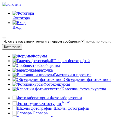
Фотогора
Вход
Категории
Форумы
Галерея фотографий
Сообщества
Барахолка
Выставки и проекты
Обсуждение фототехники
Фотоконкурсы
Классики фотоискусства
Фотолаборатории
NEW
Фотостудии
Школы фотографий
Словарь