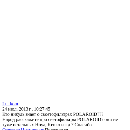
Lu_kom
24 июл. 2013 г., 10:27:45
Кто нибудь знает о своетофильтрах POLAROID???
Народ расскажите про светофильтры POLAROID? они не
хуже остальных Hoya, Kenko и т.д.? Спасибо
Ответить
Цитировать
Поделиться