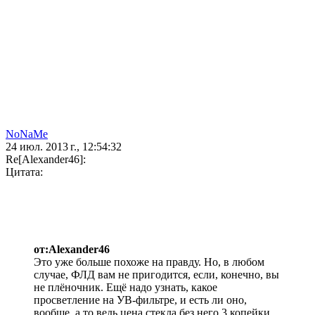
NoNaMe
24 июл. 2013 г., 12:54:32
Re[Alexander46]:
Цитата:
от:Alexander46
Это уже больше похоже на правду. Но, в любом
случае, ФЛД вам не пригодится, если, конечно, вы
не плёночник. Ещё надо узнать, какое
просветление на УВ-фильтре, и есть ли оно,
вообще, а то ведь цена стекла без него 3 копейки.