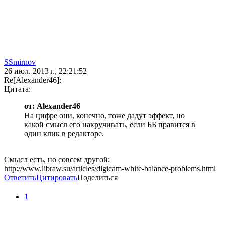
SSmirnov
26 июл. 2013 г., 22:21:52
Re[Alexander46]:
Цитата:
от: Alexander46
На цифре они, конечно, тоже дадут эффект, но
какой смысл его накручивать, если ББ правится в
один клик в редакторе.
Смысл есть, но совсем другой:
http://www.libraw.su/articles/digicam-white-balance-problems.html
Ответить
Цитировать
Поделиться
1