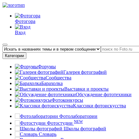
Фотогора
Вход
Категории
Форумы
Галерея фотографий
Сообщества
Барахолка
Выставки и проекты
Обсуждение фототехники
Фотоконкурсы
Классики фотоискусства
Фотолаборатории
NEW
Фотостудии
Школы фотографий
Словарь