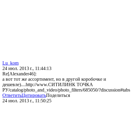
Lu_kom
24 июл. 2013 г., 11:44:13
Re[Alexander46]:
а вот тот же ассортимент, но в другой коробочке и
дешевле)....http://www.СИТИЛИНК ТОЧКА
РУ/catalog/photo_and_video/photo_filters/685050/?discussion#tabs
Ответить
Цитировать
Поделиться
24 июл. 2013 г., 11:50:25