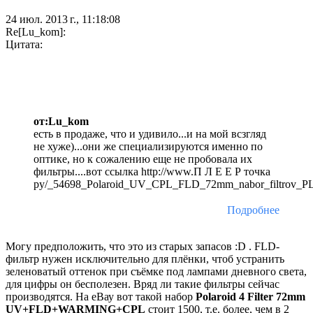
24 июл. 2013 г., 11:18:08
Re[Lu_kom]:
Цитата:
от:Lu_kom
есть в продаже, что и удивило...и на мой всзгляд
не хуже)...они же специализируются именно по
оптике, но к сожалению еще не пробовала их
фильтры....вот ссылка http://www.П Л Е Е Р точка
ру/_54698_Polaroid_UV_CPL_FLD_72mm_nabor_filtrov_PL
Подробнее
Могу предположить, что это из старых запасов :D . FLD-
фильтр нужен исключительно для плёнки, чтоб устранить
зеленоватый оттенок при съёмке под лампами дневного света,
для цифры он бесполезен. Вряд ли такие фильтры сейчас
производятся. На еВау вот такой набор
Polaroid 4 Filter 72mm
UV+FLD+WARMING+CPL
стоит 1500, т.е. более, чем в 2