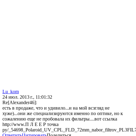
Lu_kom
24 июл. 2013 г., 11:01:32
Re[Alexander46]:
есть в продаже, что и удивило...и на мой всзгляд не
хуже)...они же специализируются именно по оптике, но к
сожалению еще не пробовала их фильтры....вот ссылка
http://www.П Л Е Е Р точка
ру/_54698_Polaroid_UV_CPL_FLD_72mm_nabor_filtrov_PL3FIL7
Ответить
Цитировать
Поделиться