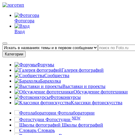
Фотогора
Вход
Категории
Форумы
Галерея фотографий
Сообщества
Барахолка
Выставки и проекты
Обсуждение фототехники
Фотоконкурсы
Классики фотоискусства
Фотолаборатории
NEW
Фотостудии
Школы фотографий
Словарь