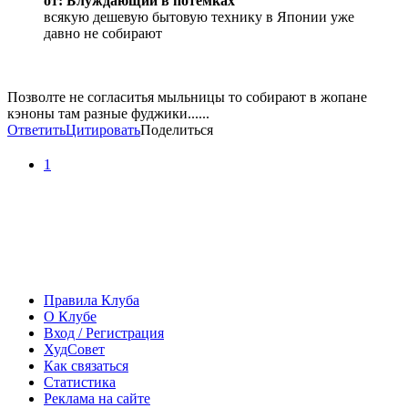
от: Блуждающий в потемках
всякую дешевую бытовую технику в Японии уже
давно не собирают
Позволте не согласитья мыльницы то собирают в жопане
кэноны там разные фуджики......
Ответить
Цитировать
Поделиться
1
Правила Клуба
О Клубе
Вход / Регистрация
ХудСовет
Как связаться
Статистика
Реклама на сайте