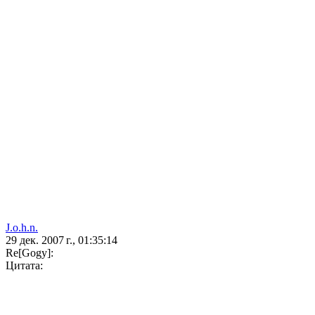
J.o.h.n.
29 дек. 2007 г., 01:35:14
Re[Gogy]:
Цитата: