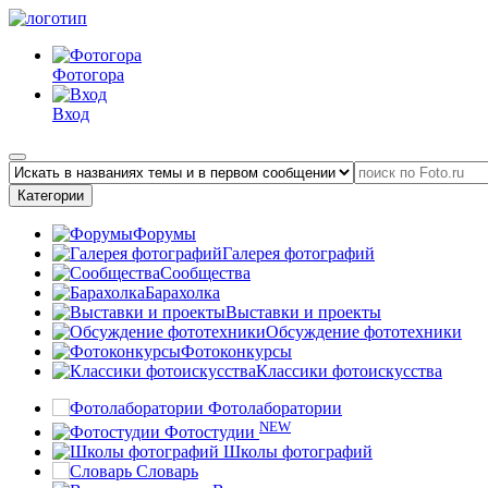
Фотогора
Вход
Категории
Форумы
Галерея фотографий
Сообщества
Барахолка
Выставки и проекты
Обсуждение фототехники
Фотоконкурсы
Классики фотоискусства
Фотолаборатории
NEW
Фотостудии
Школы фотографий
Словарь