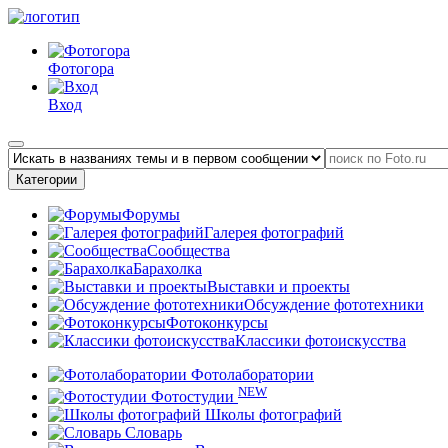
Фотогора
Вход
Категории
Форумы
Галерея фотографий
Сообщества
Барахолка
Выставки и проекты
Обсуждение фототехники
Фотоконкурсы
Классики фотоискусства
Фотолаборатории
NEW
Фотостудии
Школы фотографий
Словарь