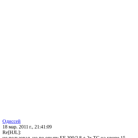
Одиссей
18 мар. 2011 г., 21:41:09
Re[HJL]:
не пользовал, но по опыту EF 300/2.8 + 2x TC на кропе 15-