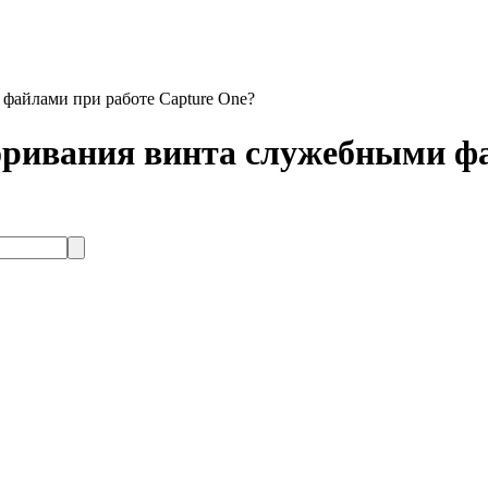
 файлами при работе Сapture One?
соривания винта служебными ф