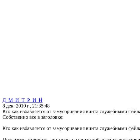
Д_М_И_Т_Р_И_Й
8 дек. 2010 г., 21:35:48
Кто как избавляется от замусоривания винта служебными файл
Собственно все в заголовке:
Кто как избавляется от замусоривания винта служебными файла
Программа отличная - но хлама на винте добавляется достаточ