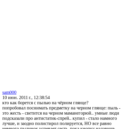
sam000
10 июн. 2011 г., 12:38:54
кто как борется с пылью на чёрном глянце?
попробовал поснимать предметку на черном глянце: пыль -
это жесть - светится на черном маманегорюй.. умные люди
подсказали про антистатик-спрей.. купил - стало намного
лучше, и заодно полистирол полируется, НО все равно
немного пылинок успевает сесть, пока кнопку надавишь -