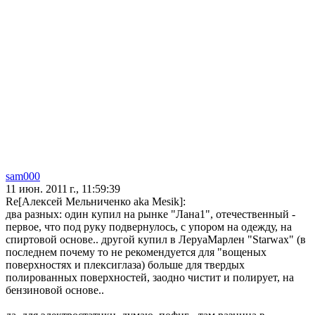
sam000
11 июн. 2011 г., 11:59:39
Re[Алексей Мельниченко aka Mesik]:
два разных: один купил на рынке "Лана1", отечественный -
первое, что под руку подвернулось, с упором на одежду, на
спиртовой основе.. другой купил в ЛеруаМарлен "Starwax" (в
последнем почему то не рекомендуется для "вощеных
поверхностях и плексиглаза) больше для твердых
полированных поверхностей, заодно чистит и полирует, на
бензиновой основе..