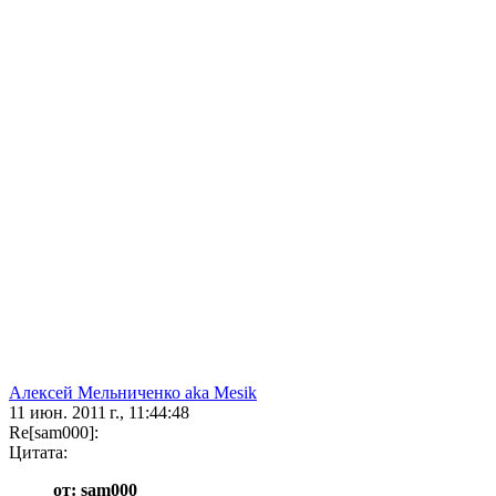
Алексей Мельниченко aka Mesik
11 июн. 2011 г., 11:44:48
Re[sam000]:
Цитата:
от: sam000