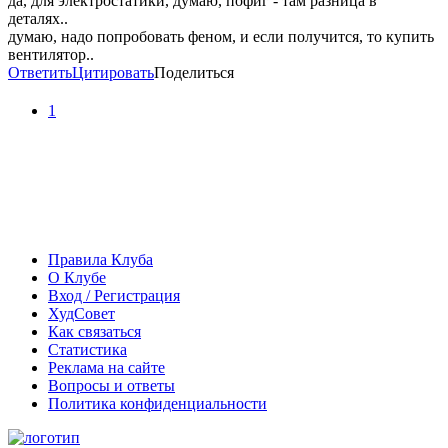
да, для электростатики, думаю, пофиг - там разница в
деталях..
думаю, надо попробовать феном, и если получится, то купить
вентилятор..
Ответить
Цитировать
Поделиться
1
Правила Клуба
О Клубе
Вход / Регистрация
ХудСовет
Как связаться
Статистика
Реклама на сайте
Вопросы и ответы
Политика конфиденциальности