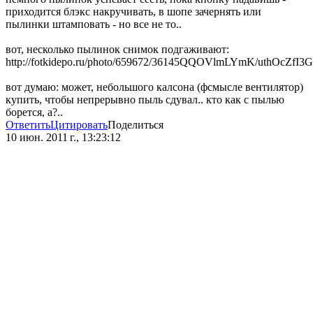
приходится блэкс накручивать, в шопе зачернять или
пылинки штамповать - но все не то..
вот, несколько пылинок снимок подгаживают:
http://fotkidepo.ru/photo/659672/36145QQOVlmLYmK/uthOcZfI3G
вот думаю: может, небольшого калсона (фсмысле вентилятор)
купить, чтобы непрерывно пыль сдувал.. кто как с пылью
борется, а?..
Ответить
Цитировать
Поделиться
10 июн. 2011 г., 13:23:12