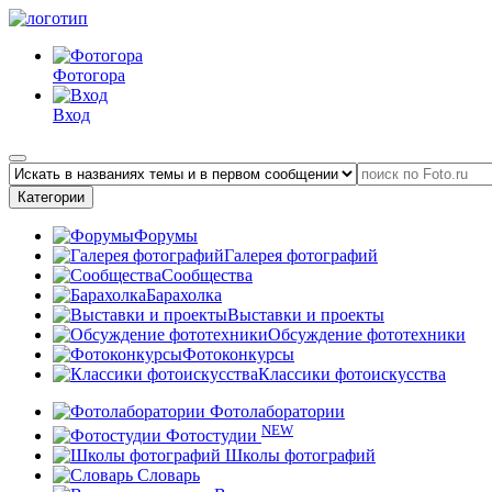
Фотогора
Вход
Категории
Форумы
Галерея фотографий
Сообщества
Барахолка
Выставки и проекты
Обсуждение фототехники
Фотоконкурсы
Классики фотоискусства
Фотолаборатории
NEW
Фотостудии
Школы фотографий
Словарь