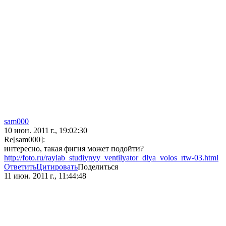
sam000
10 июн. 2011 г., 19:02:30
Re[sam000]:
интересно, такая фигня может подойти?
http://foto.ru/raylab_studiynyy_ventilyator_dlya_volos_rtw-03.html
Ответить
Цитировать
Поделиться
11 июн. 2011 г., 11:44:48