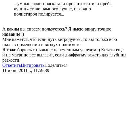
...умные люди подсказали про антистатик-спрей..
купил - стало намного лучше, и заодно
полистирол полируется...
А каким вы спреем пользуетесь? Я имею ввиду точное
название :)
Мне кажется, что если дуть ветродувом, то вы только всю
пыль в помещении в воздух поднимете.
Я тоже борюсь с пылью с переменным успехом :) Кстати еще
и на матрице все вылазит, если диафрагму зажать для глубины
резкости.
Ответить
Цитировать
Поделиться
11 июн. 2011 г., 11:59:39