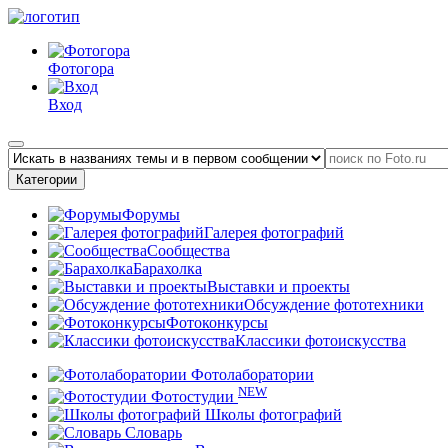
Фотогора
Вход
Категории
Форумы
Галерея фотографий
Сообщества
Барахолка
Выставки и проекты
Обсуждение фототехники
Фотоконкурсы
Классики фотоискусства
Фотолаборатории
NEW
Фотостудии
Школы фотографий
Словарь