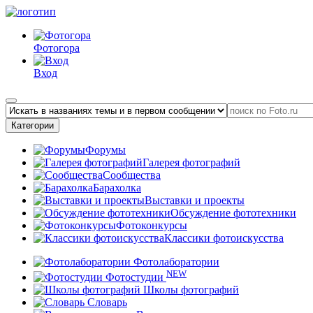
Фотогора
Вход
Категории
Форумы
Галерея фотографий
Сообщества
Барахолка
Выставки и проекты
Обсуждение фототехники
Фотоконкурсы
Классики фотоискусства
Фотолаборатории
NEW
Фотостудии
Школы фотографий
Словарь