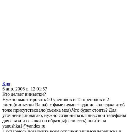
Кря
6 апр. 2006 г., 12:01:57
Кто делает виньетки?
Нужно вмонтировать 50 учеников и 15 преподов в 2
листа(виньетки Ваша), с фамелиями + здание колледжа чтоб
тоже присутствовало(съемка моя).Что будет стоить? Для
уточнения,полагаю, нужно созвониться.Плиз,свои телефоны
для связи и ссылки на образцы(если есть) шлите на
yanushka1@yandex.ru
Постараюсь позвонить всем откликнувшимся(переписка и