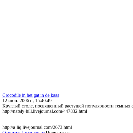
Crocodile in het gat in de kaas
12 июн. 2006 г., 15:40:49
Круглый столе, посвященный растущей популярности темных си
http://nataly-hill.livejournal.com/447832.html
http://a-liq.livejournal.com/2673.html
Ответить
Цитировать
Поделиться