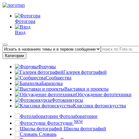
Фотогора
Вход
Категории
Форумы
Галерея фотографий
Сообщества
Барахолка
Выставки и проекты
Обсуждение фототехники
Фотоконкурсы
Классики фотоискусства
Фотолаборатории
NEW
Фотостудии
Школы фотографий
Словарь