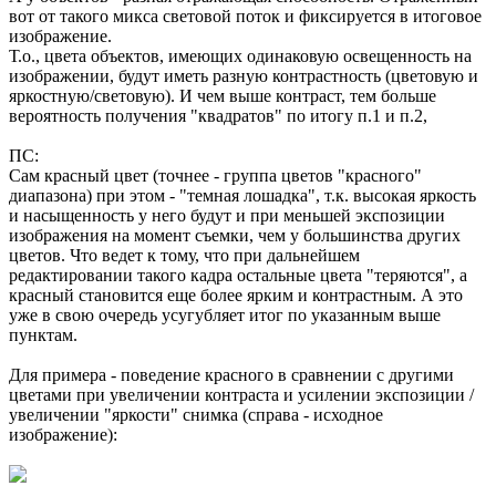
вот от такого микса световой поток и фиксируется в итоговое
изображение.
Т.о., цвета объектов, имеющих одинаковую освещенность на
изображении, будут иметь разную контрастность (цветовую и
яркостную/световую). И чем выше контраст, тем больше
вероятность получения "квадратов" по итогу п.1 и п.2,
ПС:
Сам красный цвет (точнее - группа цветов "красного"
диапазона) при этом - "темная лошадка", т.к. высокая яркость
и насыщенность у него будут и при меньшей экспозиции
изображения на момент съемки, чем у большинства других
цветов. Что ведет к тому, что при дальнейшем
редактировании такого кадра остальные цвета "теряются", а
красный становится еще более ярким и контрастным. А это
уже в свою очередь усугубляет итог по указанным выше
пунктам.
Для примера - поведение красного в сравнении с другими
цветами при увеличении контраста и усилении экспозиции /
увеличении "яркости" снимка (справа - исходное
изображение):