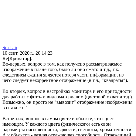
Sur l'air
10 сент. 2020 г., 20:14:23
Re[Крематор]:
Во-первых, вопрос в том, как получено рассматриваемое
изображение в плане того, было ли оно сжато и т.д., т.к.
следствием сжатия является потеря части информации, из
чего следует некорректное отображение (в т.ч., "квадраты").
Во-вторых, вопрос в настройках монитора и его пригодности
для работы с фото- и видеоматериалом (цветовой охват и т.д.).
Возможно, он просто не "вывозит" отображение изображения
в связи с п.1.
В-третьих, вопрос в самом цвете и объекте, этот цвет
имеющем. У каждого цвета (физического) есть свои
параметры насыщенности, яркости, светлоты, хроматичности.
А у объектов - разная отражающая способность. Отраженный