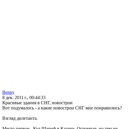
Benny
8 дек. 2011 г., 00:44:33
Красивые здания в СНГ, новострои
Вот подумалось - а какие новострои СНГ мне понравились?
Взгляд дилетанта.
Место первое - Кул Шариф в Казани. Огромная, но тем не