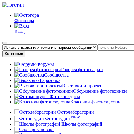
Фотогора
Вход
Категории
Форумы
Галерея фотографий
Сообщества
Барахолка
Выставки и проекты
Обсуждение фототехники
Фотоконкурсы
Классики фотоискусства
Фотолаборатории
NEW
Фотостудии
Школы фотографий
Словарь