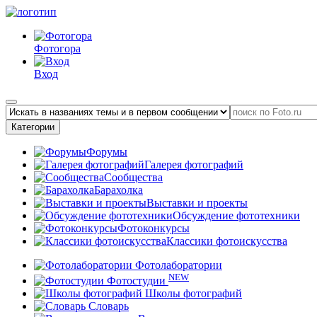
Фотогора
Вход
Категории
Форумы
Галерея фотографий
Сообщества
Барахолка
Выставки и проекты
Обсуждение фототехники
Фотоконкурсы
Классики фотоискусства
Фотолаборатории
NEW
Фотостудии
Школы фотографий
Словарь