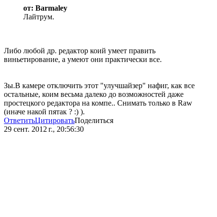
от: Barmaley
Лайтрум.
Либо любой др. редактор коий умеет править
виньетирование, а умеют они практически все.
Зы.В камере отключить этот "улучшайзер" нафиг, как все
остальные, коим весьма далеко до возможностей даже
простецкого редактора на компе.. Снимать только в Raw
(иначе накой пятак ? :) ).
Ответить
Цитировать
Поделиться
29 сент. 2012 г., 20:56:30