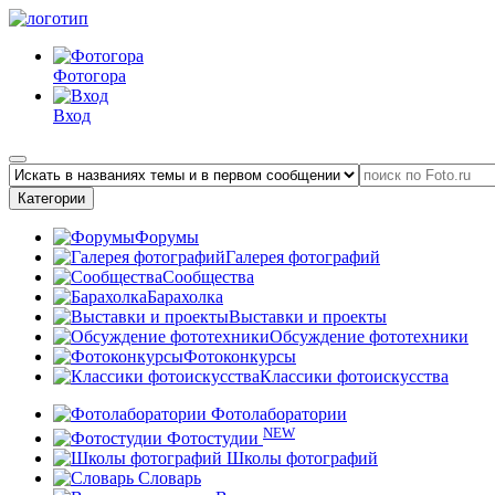
Фотогора
Вход
Категории
Форумы
Галерея фотографий
Сообщества
Барахолка
Выставки и проекты
Обсуждение фототехники
Фотоконкурсы
Классики фотоискусства
Фотолаборатории
NEW
Фотостудии
Школы фотографий
Словарь