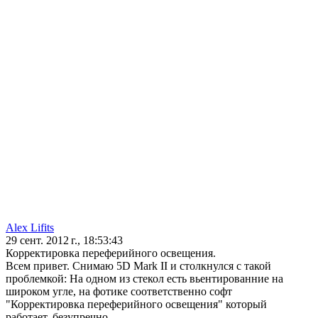
Alex Lifits
29 сент. 2012 г., 18:53:43
Корректировка переферийного освещения.
Всем привет. Снимаю 5D Mark II и столкнулся с такой
проблемкой: На одном из стекол есть вьентированние на
широком угле, на фотике соответственно софт
"Корректировка переферийного освещения" который
работает, безупречно.