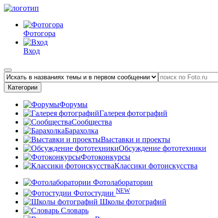
Фотогора
Вход
Категории
Форумы
Галерея фотографий
Сообщества
Барахолка
Выставки и проекты
Обсуждение фототехники
Фотоконкурсы
Классики фотоискусства
Фотолаборатории
NEW
Фотостудии
Школы фотографий
Словарь