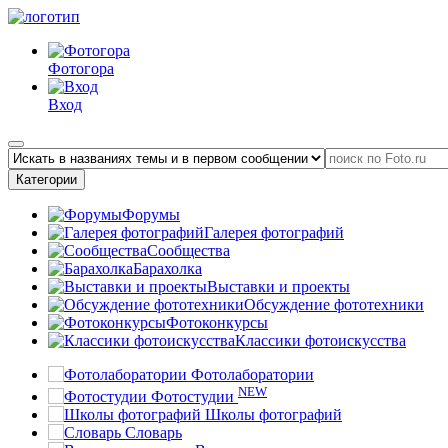
Фотогора
Вход
Категории
Форумы
Галерея фотографий
Сообщества
Барахолка
Выставки и проекты
Обсуждение фототехники
Фотоконкурсы
Классики фотоискусства
Фотолаборатории
NEW
Фотостудии
Школы фотографий
Словарь