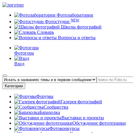
Фотолаборатории
NEW
Фотостудии
Школы фотографий
Словарь
Вопросы и ответы
Фотогора
Вход
Категории
Форумы
Галерея фотографий
Сообщества
Барахолка
Выставки и проекты
Обсуждение фототехники
Фотоконкурсы