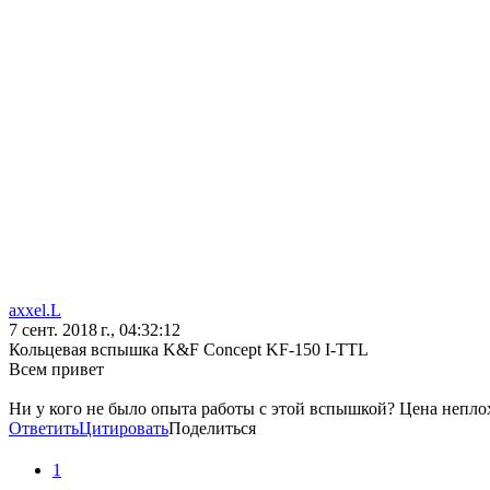
axxel.L
7 сент. 2018 г., 04:32:12
Кольцевая вспышка K&F Concept KF-150 I-TTL
Всем привет
Ни у кого не было опыта работы с этой вспышкой? Цена неплох
Ответить
Цитировать
Поделиться
1