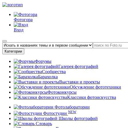
Фотогора
Вход
Категории
Форумы
Галерея фотографий
Сообщества
Барахолка
Выставки и проекты
Обсуждение фототехники
Фотоконкурсы
Классики фотоискусства
Фотолаборатории
NEW
Фотостудии
Школы фотографий
Словарь