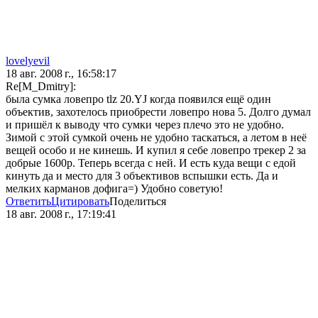
lovelyevil
18 авг. 2008 г., 16:58:17
Re[M_Dmitry]:
была сумка ловепро tlz 20.YJ когда появился ещё один
объектив, захотелось приобрести ловепро нова 5. Долго думал
и пришёл к выводу что сумки через плечо это не удобно.
Зимой с этой сумкой очень не удобно таскаться, а летом в неё
вещей особо и не кинешь. И купил я себе ловепро трекер 2 за
добрые 1600р. Теперь всегда с ней. И есть куда вещи с едой
кинуть да и место для 3 объективов вспышки есть. Да и
мелких карманов дофига=) Удобно советую!
Ответить
Цитировать
Поделиться
18 авг. 2008 г., 17:19:41