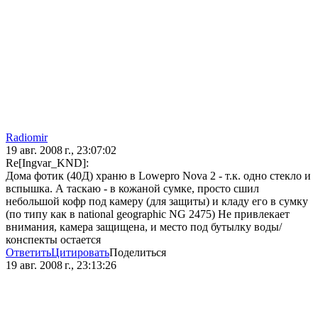
Radiomir
19 авг. 2008 г., 23:07:02
Re[Ingvar_KND]:
Дома фотик (40Д) храню в Lowepro Nova 2 - т.к. одно стекло и
вспышка. А таскаю - в кожаной сумке, просто сшил
небольшой кофр под камеру (для защиты) и кладу его в сумку
(по типу как в national geographic NG 2475) Не привлекает
внимания, камера защищена, и место под бутылку воды/
конспекты остается
Ответить
Цитировать
Поделиться
19 авг. 2008 г., 23:13:26