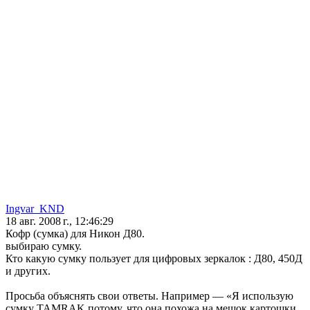
Ingvar_KND
18 авг. 2008 г., 12:46:29
Кофр (сумка) для Никон Д80.
выбираю сумку.
Кто какую сумку пользует для цифровых зеркалок : Д80, 450Д
и других.
Просьба объяснять свои ответы. Например — «Я использую
сумку TAMRAK потому, что она похожа на мешок картошки