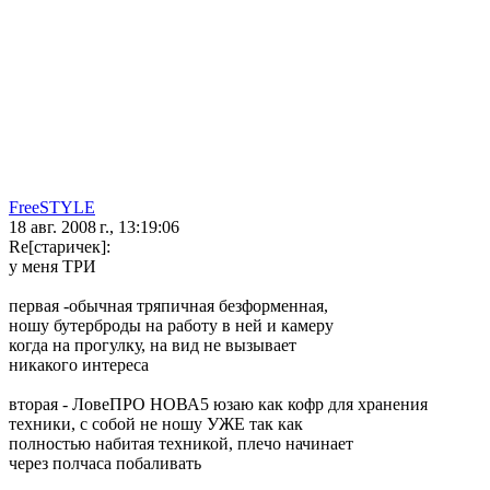
FreeSTYLE
18 авг. 2008 г., 13:19:06
Re[старичек]:
у меня ТРИ
первая -обычная тряпичная безформенная,
ношу бутерброды на работу в ней и камеру
когда на прогулку, на вид не вызывает
никакого интереса
вторая - ЛовеПРО НОВА5 юзаю как кофр для хранения
техники, с собой не ношу УЖЕ так как
полностью набитая техникой, плечо начинает
через полчаса побаливать