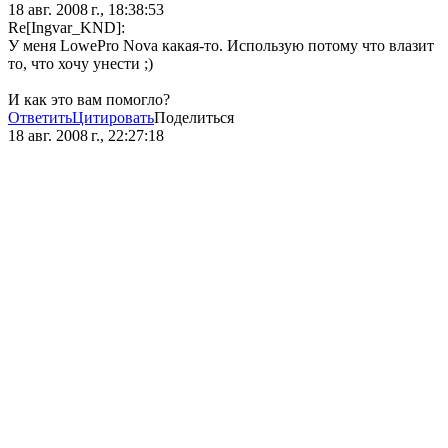
18 авг. 2008 г., 18:38:53
Re[Ingvar_KND]:
У меня LowePro Nova какая-то. Использую потому что влазит
то, что хочу унести ;)
И как это вам помогло?
Ответить
Цитировать
Поделиться
18 авг. 2008 г., 22:27:18