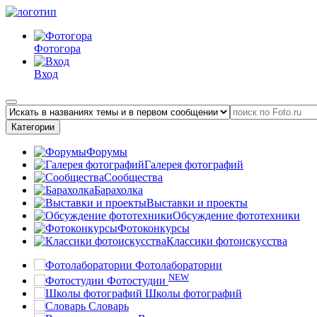
Фотогора
Вход
Категории
Форумы
Галерея фотографий
Сообщества
Барахолка
Выставки и проекты
Обсуждение фототехники
Фотоконкурсы
Классики фотоискусства
Фотолаборатории
NEW
Фотостудии
Школы фотографий
Словарь