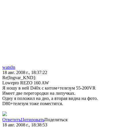
wats0n
18 авг. 2008 г., 18:37:22
Re[Ingvar_KND]:
Lowepro REZO 160 AW
Я ношу в ней D40x с китом+телезум 55-200VR
Имеет две перегородки на липучках.
Одну я положил на дно, а вторая видна на фото.
D80+телезум тоже поместятся.
Ответить
Цитировать
Поделиться
18 авг. 2008 г., 18:38:53