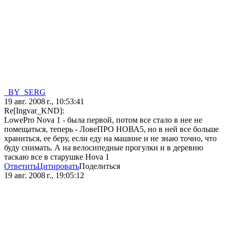
_BY_SERG
19 авг. 2008 г., 10:53:41
Re[Ingvar_KND]:
LowePro Nova 1 - была первой, потом все стало в нее не
помещаться, теперь - ЛовеПРО НОВА5, но в ней все больше
храниться, ее беру, если еду на машине и не знаю точно, что
буду снимать. А на велосипедные прогулки и в деревню
таскаю все в старушке Нova 1
Ответить
Цитировать
Поделиться
19 авг. 2008 г., 19:05:12