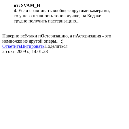
от: SVAM_H
4. Если сравнивать вообще с другими камерами,
то у него плавность тонов лучше, на Кодаке
трудно получить пастеризацию....
Наверно всё-таки п
О
стеризацию, а п
А
стеризация - это
немножко из другой оперы... ;)
Ответить
Цитировать
Поделиться
25 окт. 2009 г., 14:01:28