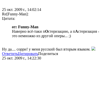
25 окт. 2009 г., 14:02:14
Re[Funny-Man]:
Цитата:
от: Funny-Man
Наверно всё-таки п
О
стеризацию, а п
А
стеризация -
это немножко из другой оперы... ;)
Ну да.... сорри! у меня русский был вторым языком.
Ответить
Цитировать
Поделиться
25 окт. 2009 г., 14:22:30