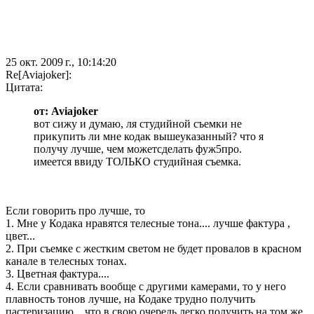
25 окт. 2009 г., 10:14:20
Re[Aviajoker]:
Цитата:
от: Aviajoker
вот сижу и думаю, ля студийной съемки не
прикупить ли мне кодак вышеуказанный? что я
получу лучше, чем можетсделать фуж5про.
имеется ввиду ТОЛЬКО студийная съемка.
Если говорить про лучше, то
1. Мне у Кодака нравятся телесные тона.... лучше фактура ,
цвет...
2. При съемке с жестким светом не будет провалов в красном
канале в телесных тонах.
3. Цветная фактура....
4. Если сравнивать вообще с другими камерами, то у него
плавность тонов лучше, на Кодаке трудно получить
пастеризацию....что в свою очередь легко получить на том же