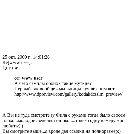
25 окт. 2009 г., 14:01:28
Re[www user]:
Цитата:
от: www user
А чего сэмплы обоихх такие жуткие?
Первый так вообще - мыльницы лучше снимают.
http://www.dpreview.com/gallery/kodakdcsslrn_preview/
А Вы не туда смотрите (у Фила с руками тогда было свосем
плохо...молодой, зеленый он был....только одну камеру мог
любить:) )
Вы смотрите выше...я вроде дал ссылки на полноразмер:)