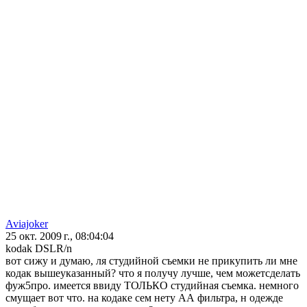
Aviajoker
25 окт. 2009 г., 08:04:04
kodak DSLR/n
вот сижу и думаю, ля студийной съемки не прикупить ли мне
кодак вышеуказанный? что я получу лучше, чем можетсделать
фуж5про. имеется ввиду ТОЛЬКО студийная съемка. немного
смущает вот что. на кодаке сем нету АА фильтра, н одежде