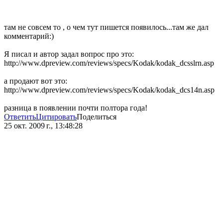
там не совсем то , о чем тут пишется появилось...там же дал
комментарий:)
Я писал и автор задал вопрос про это:
http://www.dpreview.com/reviews/specs/Kodak/kodak_dcsslrn.asp
а продают вот это:
http://www.dpreview.com/reviews/specs/Kodak/kodak_dcs14n.asp
разница в появлении почти полтора года!
Ответить
Цитировать
Поделиться
25 окт. 2009 г., 13:48:28