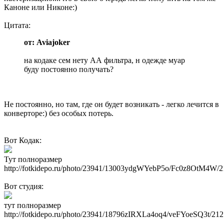
Каноне или Никоне:)
Цитата:
от: Aviajoker
на кодаке сем нету АА фильтра, н одежде муар
буду постоянно получать?
Не постоянно, но там, где он будет возникать - легко лечится в
конверторе:) без особых потерь.
Вот Кодак:
Тут полноразмер
http://fotkidepo.ru/photo/23941/13003ydgWYebP5o/Fc0z8OtM4W/2
Вот студия:
тут полноразмер
http://fotkidepo.ru/photo/23941/18796zIRXLa4oq4/veFYoeSQ3t/212