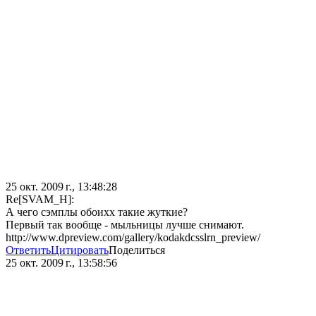
25 окт. 2009 г., 13:48:28
Re[SVAM_H]:
А чего сэмплы обоихх такие жуткие?
Первый так вообще - мыльницы лучше снимают.
http://www.dpreview.com/gallery/kodakdcsslrn_preview/
Ответить
Цитировать
Поделиться
25 окт. 2009 г., 13:58:56