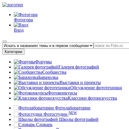
Фотогора
Вход
Категории
Форумы
Галерея фотографий
Сообщества
Барахолка
Выставки и проекты
Обсуждение фототехники
Фотоконкурсы
Классики фотоискусства
Фотолаборатории
NEW
Фотостудии
Школы фотографий
Словарь