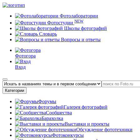
Фотолаборатории
NEW
Фотостудии
Школы фотографий
Словарь
Вопросы и ответы
Фотогора
Вход
Категории
Форумы
Галерея фотографий
Сообщества
Барахолка
Выставки и проекты
Обсуждение фототехники
Фотоконкурсы