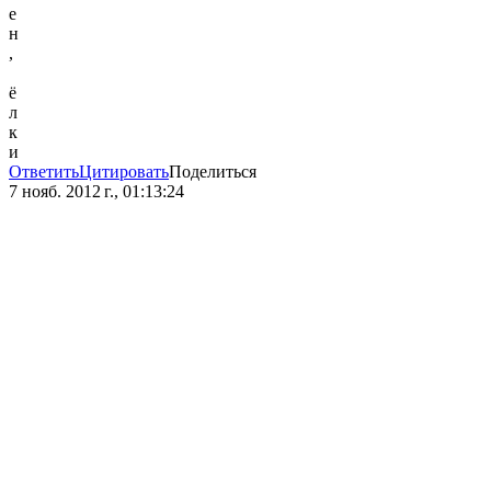
е
н
,
ё
л
к
и
Ответить
Цитировать
Поделиться
7 нояб. 2012 г., 01:13:24