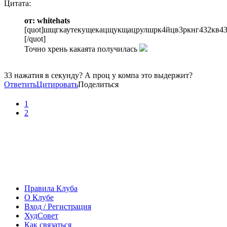
Цитата:
от: whitehats
[quot]шщгкаутекущекацщукщацрулшрк4йцв3ркнг432кв432р
[/quot]
Точно хрень какаята получилась
33 нажатия в секунду? А проц у компа это выдержит?
Ответить
Цитировать
Поделиться
1
2
Правила Клуба
О Клубе
Вход / Регистрация
ХудСовет
Как связаться