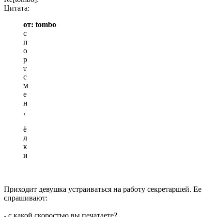
Цитата:
от: tombo
с
п
о
р
т
с
м
е
н
,
ё
л
к
и
Приходит девушка устраиваться на работу секретаршей. Ее
спрашивают:
- с какой скоростью вы печатаете?