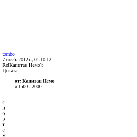
tombo
7 нояб. 2012 г., 01:10:12
Re[Капитан Немо]:
Цитата:
от: Капитан Немо
я 1500 - 2000
с
п
о
р
т
с
м