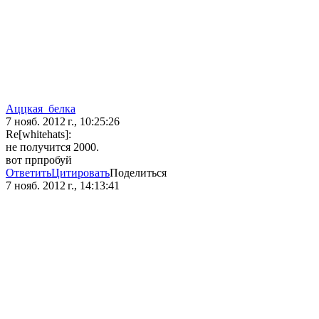
Аццкая_белка
7 нояб. 2012 г., 10:25:26
Re[whitehats]:
не получится 2000.
вот прпробуй
Ответить
Цитировать
Поделиться
7 нояб. 2012 г., 14:13:41