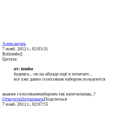
Александръ
7 нояб. 2012 г., 02:03:31
Re[tombo]:
Цитата:
от: tombo
бедняга... он на айпаде ещё и печатает...
все уже давно голосовым набором пользуются
акакже голосовымнаборомъ так напечатаещъ..?
Ответить
Цитировать
Поделиться
7 нояб. 2012 г., 02:07:55