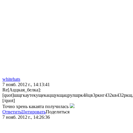
whitehats
7 нояб. 2012 г., 14:13:41
Re[Аццкая_белка]:
[quot]шщгкаутекущекацщукщацрулшрк4йцв3ркнг432кв432ркщ...
[/quot]
Точно хрень какаята получилась
Ответить
Цитировать
Поделиться
7 нояб. 2012 г., 14:26:36