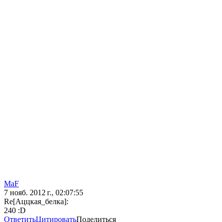
MaF
7 нояб. 2012 г., 02:07:55
Re[Аццкая_белка]:
240 :D
Ответить
Цитировать
Поделиться