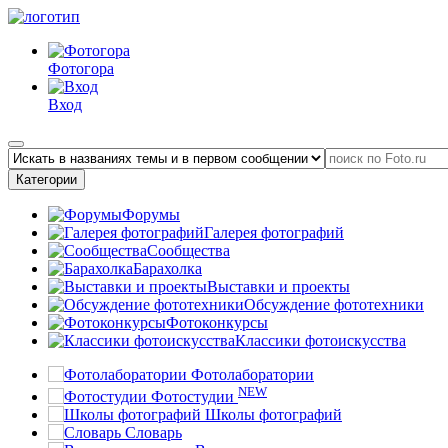
Фотогора
Вход
Категории
Форумы
Галерея фотографий
Сообщества
Барахолка
Выставки и проекты
Обсуждение фототехники
Фотоконкурсы
Классики фотоискусства
Фотолаборатории
NEW
Фотостудии
Школы фотографий
Словарь