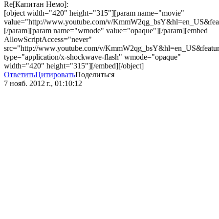
Re[Капитан Немо]:
[object width="420" height="315"][param name="movie"
value="http://www.youtube.com/v/KmmW2qg_bsY&hl=en_US&feat
[/param][param name="wmode" value="opaque"][/param][embed
AllowScriptAccess="never"
src="http://www.youtube.com/v/KmmW2qg_bsY&hl=en_US&featur
type="application/x-shockwave-flash" wmode="opaque"
width="420" height="315"][/embed][/object]
Ответить
Цитировать
Поделиться
7 нояб. 2012 г., 01:10:12