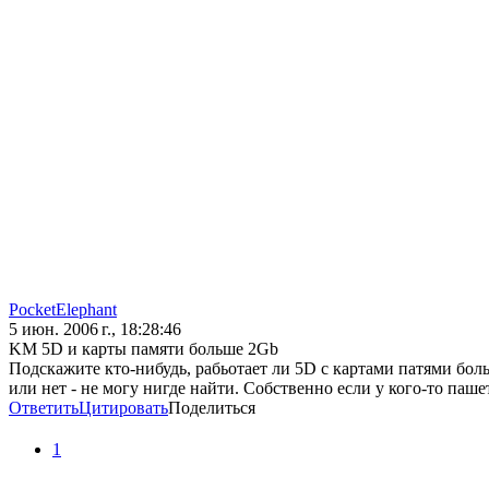
PocketElephant
5 июн. 2006 г., 18:28:46
KM 5D и карты памяти больше 2Gb
Подскажите кто-нибудь, рабьотает ли 5D с картами патями боль
или нет - не могу нигде найти. Собственно если у кого-то паше
Ответить
Цитировать
Поделиться
1