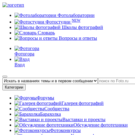
Фотолаборатории
NEW
Фотостудии
Школы фотографий
Словарь
Вопросы и ответы
Фотогора
Вход
Категории
Форумы
Галерея фотографий
Сообщества
Барахолка
Выставки и проекты
Обсуждение фототехники
Фотоконкурсы