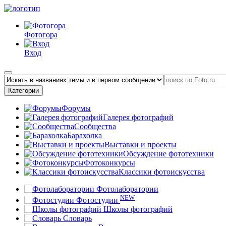
Фотогора
Вход
Категории
Форумы
Галерея фотографий
Сообщества
Барахолка
Выставки и проекты
Обсуждение фототехники
Фотоконкурсы
Классики фотоискусства
Фотолаборатории
NEW
Фотостудии
Школы фотографий
Словарь