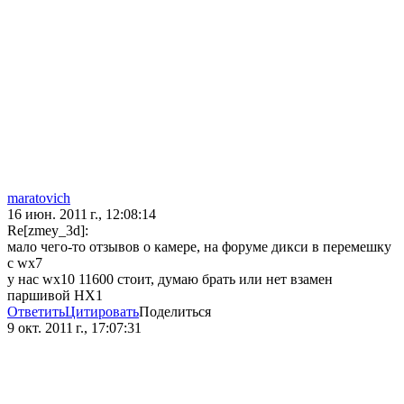
maratovich
16 июн. 2011 г., 12:08:14
Re[zmey_3d]:
мало чего-то отзывов о камере, на форуме дикси в перемешку
с wx7
у нас wx10 11600 стоит, думаю брать или нет взамен
паршивой HX1
Ответить
Цитировать
Поделиться
9 окт. 2011 г., 17:07:31