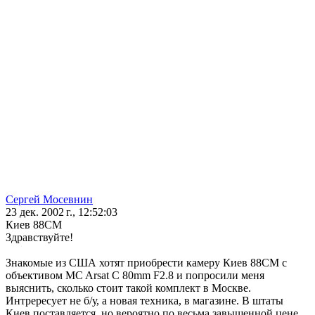
Сергей Мосевнин
23 дек. 2002 г., 12:52:03
Киев 88СМ
Здравствуйте!
Знакомые из США хотят приобрести камеру Киев 88СМ с
объективом MC Arsat C 80mm F2.8 и попросили меня
выяснить, сколько стоит такой комплект в Москве.
Интрересует не б/у, а новая техника, в магазине. В штаты
Киев поставляется, но вероятно по весьма завышенной цене.