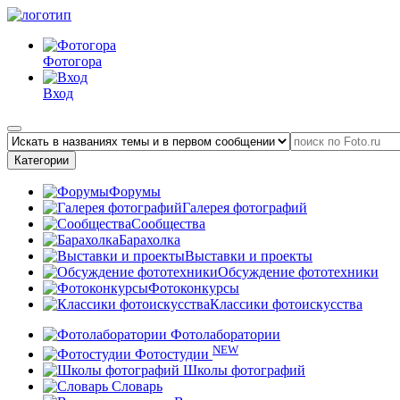
Фотогора
Вход
Категории
Форумы
Галерея фотографий
Сообщества
Барахолка
Выставки и проекты
Обсуждение фототехники
Фотоконкурсы
Классики фотоискусства
Фотолаборатории
NEW
Фотостудии
Школы фотографий
Словарь