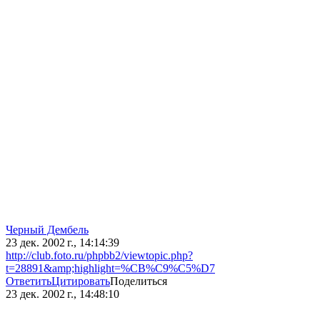
Черный Дембель
23 дек. 2002 г., 14:14:39
http://club.foto.ru/phpbb2/viewtopic.php?
t=28891&amp;highlight=%CB%C9%C5%D7
Ответить
Цитировать
Поделиться
23 дек. 2002 г., 14:48:10