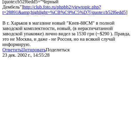
[quote:cb52f6edd5="Черный
Дембель"]
http://club.foto.ru/phpbb2/viewtopic.php?
t=28891&amp;highlight=%CB%C9%C5%D7[/quote:cb52f6edd5
]
В г. Харьков в магазине новый "Киев-88СМ" в полной
заводской комплектности, новый, (в нераспечатанной
заводской упаковке) лично видел за 1530 грн (~$290 ). Правда,
это не Москва, и даже - не Россия, но на всякий случай
информирую.
Ответить
Цитировать
Поделиться
23 дек. 2002 г., 14:55:28