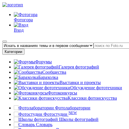
Фотогора
Вход
Категории
Форумы
Галерея фотографий
Сообщества
Барахолка
Выставки и проекты
Обсуждение фототехники
Фотоконкурсы
Классики фотоискусства
Фотолаборатории
NEW
Фотостудии
Школы фотографий
Словарь