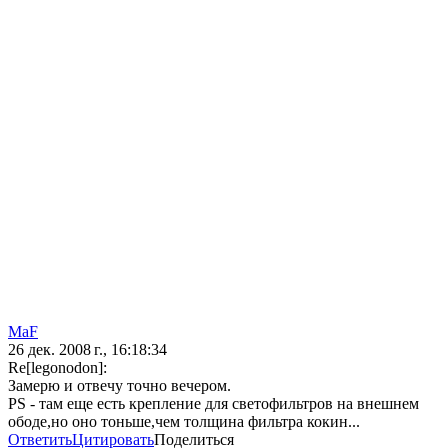
MaF
26 дек. 2008 г., 16:18:34
Re[legonodon]:
Замерю и отвечу точно вечером.
PS - там еще есть крепление для светофильтров на внешнем
ободе,но оно тоньше,чем толщина фильтра кокин...
Ответить
Цитировать
Поделиться