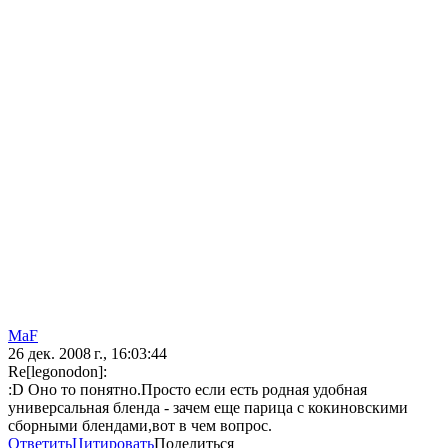
MaF
26 дек. 2008 г., 16:03:44
Re[legonodon]:
:D Оно то понятно.Просто если есть родная удобная
универсальная бленда - зачем еще парица с кокиновскими
сборными блендами,вот в чем вопрос.
Ответить
Цитировать
Поделиться