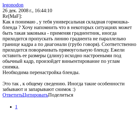
legonodon
26 дек. 2008 г., 16:44:10
Re[MaF]:
Как я понимаю , у тебя универсальная складная гормошка-
бленда ? Хочу напомнить что в некоторых ситуациях может
быть такая заковыка - применяя градиентник, иногда
приходится пропускать линию градиента не параллельно
границе кадра а по диагонали (грубо говоря). Соответственно
приходится поворачивать прямоугольную бленду. Ежели
оставить ее размеры (длину) исходно настроеными под
обычный кадр, произойдет виньентирование по углам
снимка.
Необходима перенастройка бленды.
Это так , к общему сведению. Иногда такие особенности
забывают и запарывают снимок :)
Ответить
Цитировать
Поделиться
1