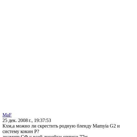
MaF
25 дек. 2008 г., 19:37:53
Кхм,а можно ли скрестить родную бленду Mamyia G2 и
систему кокин P?
диаметр СФ у всей линейки оптики 77м.