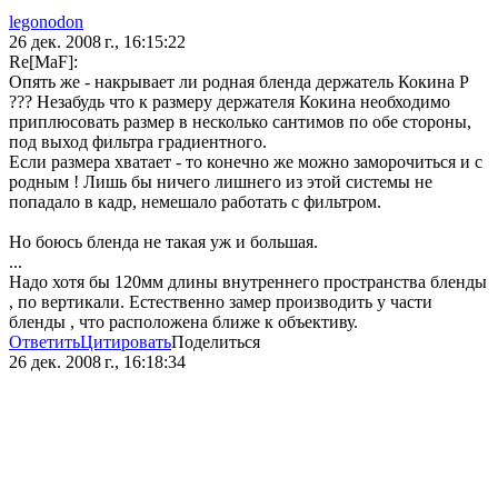
legonodon
26 дек. 2008 г., 16:15:22
Re[MaF]:
Опять же - накрывает ли родная бленда держатель Кокина Р
??? Незабудь что к размеру держателя Кокина необходимо
приплюсовать размер в несколько сантимов по обе стороны,
под выход фильтра градиентного.
Если размера хватает - то конечно же можно заморочиться и с
родным ! Лишь бы ничего лишнего из этой системы не
попадало в кадр, немешало работать с фильтром.
Но боюсь бленда не такая уж и большая.
...
Надо хотя бы 120мм длины внутреннего пространства бленды
, по вертикали. Естественно замер производить у части
бленды , что расположена ближе к объективу.
Ответить
Цитировать
Поделиться
26 дек. 2008 г., 16:18:34