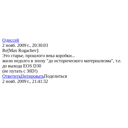
Одиссей
2 нояб. 2009 г., 20:30:03
Re[Max Rogachev]:
Это старье, прошлого века коробки...
жили недолго в эпоху "до исторического материализма", т.е.
до выхода EOS D30
(не путать с 30D!)
Ответить
Цитировать
Поделиться
2 нояб. 2009 г., 21:41:32