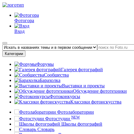
Фотогора
Вход
Категории
Форумы
Галерея фотографий
Сообщества
Барахолка
Выставки и проекты
Обсуждение фототехники
Фотоконкурсы
Классики фотоискусства
Фотолаборатории
NEW
Фотостудии
Школы фотографий
Словарь