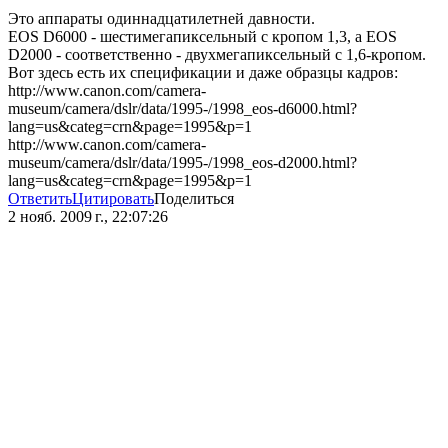
Это аппараты одиннадцатилетней давности.
EOS D6000 - шестимегапиксельный с кропом 1,3, а EOS
D2000 - соответственно - двухмегапиксельный с 1,6-кропом.
Вот здесь есть их спецификации и даже образцы кадров:
http://www.canon.com/camera-
museum/camera/dslr/data/1995-/1998_eos-d6000.html?
lang=us&categ=crn&page=1995&p=1
http://www.canon.com/camera-
museum/camera/dslr/data/1995-/1998_eos-d2000.html?
lang=us&categ=crn&page=1995&p=1
Ответить
Цитировать
Поделиться
2 нояб. 2009 г., 22:07:26