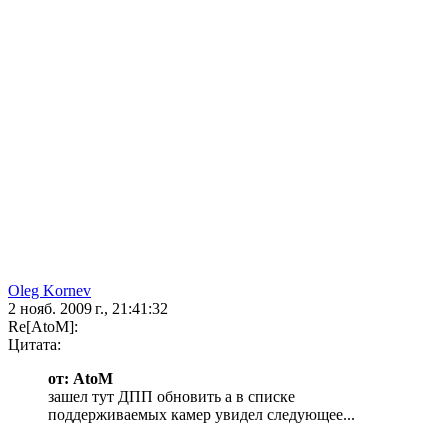
Oleg Kornev
2 нояб. 2009 г., 21:41:32
Re[AtoM]:
Цитата:
от: AtoM
зашел тут ДПП обновить а в списке
поддерживаемых камер увидел следующее...