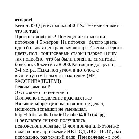
от:sport
Кенон 350-Д и вспышка 580 ЕХ. Темные снимки -
что не так?
Просто задолбался! Помещение с высотой
потолков 4-5 метров. На потолке , белого цвета,
одна большая центральная люстра. Стены - серого
цвета, пол - тонированый старый паркет. Пишу
так подробно, что бы были понятны симптомы
болезни. Обьектив 28-200.Растояние до группы -
3-4 метра. Пыха под углом в потолок, с
выдвинутым белым отражателем (НЕ
РАССЕИВАТЕЛЕМ!)
Режим камеры Р
Экспозамер - оценочный
Включено подавление красных глаз
Никакой коррекции экспозиции не делал,
мощность вспышки не уменьшал.
http://i.foto.radikal.ru/0611/6abe04d01e64.jpg
В результате снимки получились
недоэкспонированые. В чем причина. В этом же
помещении, при сьемке НЕ ПОД ЛЮСТРОЙ, раз -
нормально, раз темный кадр. При режиме - в лоб,