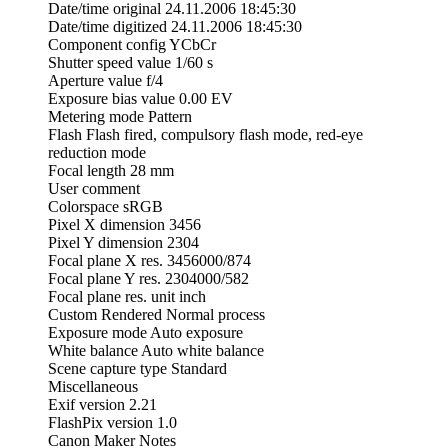
Date/time original 24.11.2006 18:45:30
Date/time digitized 24.11.2006 18:45:30
Component config YCbCr
Shutter speed value 1/60 s
Aperture value f/4
Exposure bias value 0.00 EV
Metering mode Pattern
Flash Flash fired, compulsory flash mode, red-eye
reduction mode
Focal length 28 mm
User comment
Colorspace sRGB
Pixel X dimension 3456
Pixel Y dimension 2304
Focal plane X res. 3456000/874
Focal plane Y res. 2304000/582
Focal plane res. unit inch
Custom Rendered Normal process
Exposure mode Auto exposure
White balance Auto white balance
Scene capture type Standard
Miscellaneous
Exif version 2.21
FlashPix version 1.0
Canon Maker Notes