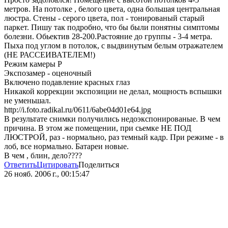
метров. На потолке , белого цвета, одна большая центральная
люстра. Стены - серого цвета, пол - тонированый старый
паркет. Пишу так подробно, что бы были понятны симптомы
болезни. Обьектив 28-200.Растояние до группы - 3-4 метра.
Пыха под углом в потолок, с выдвинутым белым отражателем
(НЕ РАССЕИВАТЕЛЕМ!)
Режим камеры Р
Экспозамер - оценочный
Включено подавление красных глаз
Никакой коррекции экспозиции не делал, мощность вспышки
не уменьшал.
http://i.foto.radikal.ru/0611/6abe04d01e64.jpg
В результате снимки получились недоэкспонированые. В чем
причина. В этом же помещении, при сьемке НЕ ПОД
ЛЮСТРОЙ, раз - нормально, раз темный кадр. При режиме - в
лоб, все нормально. Батареи новые.
В чем , блин, дело????
Ответить
Цитировать
Поделиться
26 нояб. 2006 г., 00:15:47