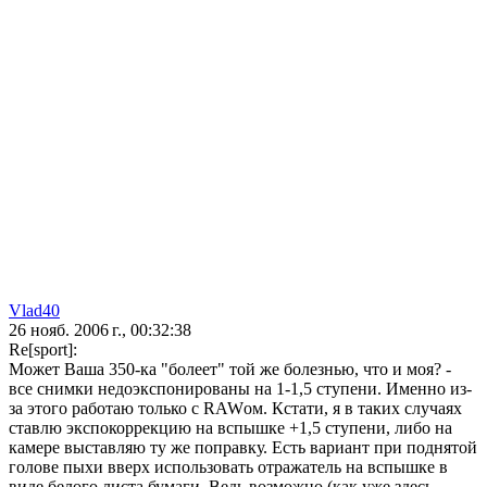
Vlad40
26 нояб. 2006 г., 00:32:38
Re[sport]:
Может Ваша 350-ка "болеет" той же болезнью, что и моя? -
все снимки недоэкспонированы на 1-1,5 ступени. Именно из-
за этого работаю только с RAWом. Кстати, я в таких случаях
ставлю экспокоррекцию на вспышке +1,5 ступени, либо на
камере выставляю ту же поправку. Есть вариант при поднятой
голове пыхи вверх использовать отражатель на вспышке в
виде белого листа бумаги. Ведь возможно (как уже здесь