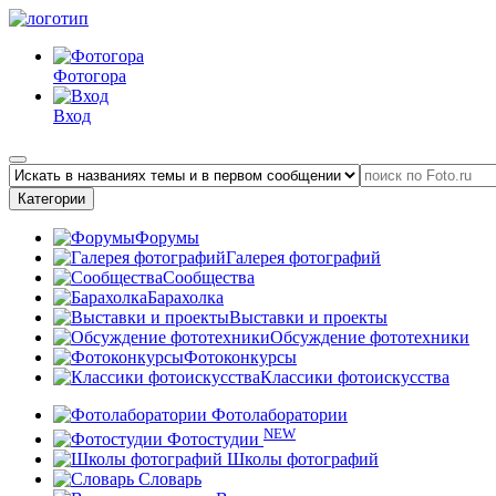
Фотогора
Вход
Категории
Форумы
Галерея фотографий
Сообщества
Барахолка
Выставки и проекты
Обсуждение фототехники
Фотоконкурсы
Классики фотоискусства
Фотолаборатории
NEW
Фотостудии
Школы фотографий
Словарь