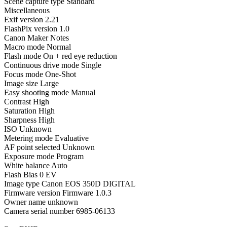
Scene capture type Standard
Miscellaneous
Exif version 2.21
FlashPix version 1.0
Canon Maker Notes
Macro mode Normal
Flash mode On + red eye reduction
Continuous drive mode Single
Focus mode One-Shot
Image size Large
Easy shooting mode Manual
Contrast High
Saturation High
Sharpness High
ISO Unknown
Metering mode Evaluative
AF point selected Unknown
Exposure mode Program
White balance Auto
Flash Bias 0 EV
Image type Canon EOS 350D DIGITAL
Firmware version Firmware 1.0.3
Owner name unknown
Camera serial number 6985-06133