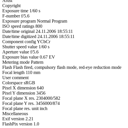
Artist
Copyright
Exposure time 1/60 s
F-number f/5.6
Exposure program Normal Program
ISO speed ratings 800
Date/time original 24.11.2006 18:55:11
Date/time digitized 24.11.2006 18:55:11
Component config YCbCr
Shutter speed value 1/60 s
Aperture value f/5.6
Exposure bias value 0.67 EV
Metering mode Pattern
Flash Flash fired, compulsory flash mode, red-eye reduction mode
Focal length 110 mm
User comment
Colorspace sRGB
Pixel X dimension 640
Pixel Y dimension 3456
Focal plane X res. 2304000/582
Focal plane Y res. 3456000/874
Focal plane res. unit inch
Miscellaneous
Exif version 2.21
FlashPix version 1.0