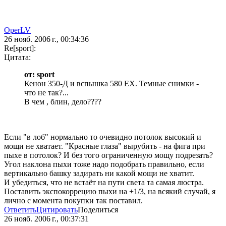
OperLV
26 нояб. 2006 г., 00:34:36
Re[sport]:
Цитата:
от: sport
Кенон 350-Д и вспышка 580 ЕХ. Темные снимки -
что не так?...
В чем , блин, дело????
Если "в лоб" нормально то очевидно потолок высокий и
мощи не хватает. "Красные глаза" вырубить - на фига при
пыхе в потолок? И без того ограниченную мощу подрезать?
Угол наклона пыхи тоже надо подобрать правильно, если
вертикально башку задирать ни какой мощи не хватит.
И убедиться, что не встаёт на пути света та самая люстра.
Поставить экспокоррецию пыхи на +1/3, на всякий случай, я
лично с момента покупки так поставил.
Ответить
Цитировать
Поделиться
26 нояб. 2006 г., 00:37:31