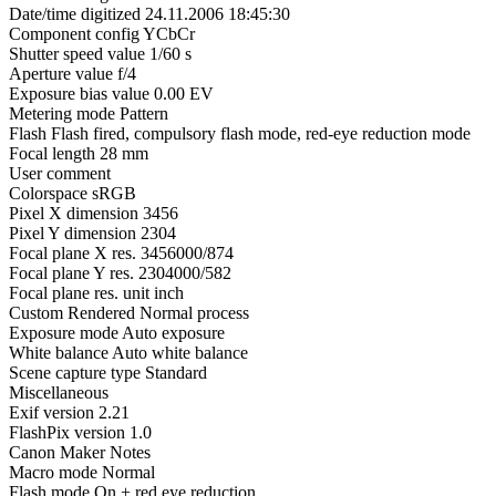
Date/time digitized 24.11.2006 18:45:30
Component config YCbCr
Shutter speed value 1/60 s
Aperture value f/4
Exposure bias value 0.00 EV
Metering mode Pattern
Flash Flash fired, compulsory flash mode, red-eye reduction mode
Focal length 28 mm
User comment
Colorspace sRGB
Pixel X dimension 3456
Pixel Y dimension 2304
Focal plane X res. 3456000/874
Focal plane Y res. 2304000/582
Focal plane res. unit inch
Custom Rendered Normal process
Exposure mode Auto exposure
White balance Auto white balance
Scene capture type Standard
Miscellaneous
Exif version 2.21
FlashPix version 1.0
Canon Maker Notes
Macro mode Normal
Flash mode On + red eye reduction