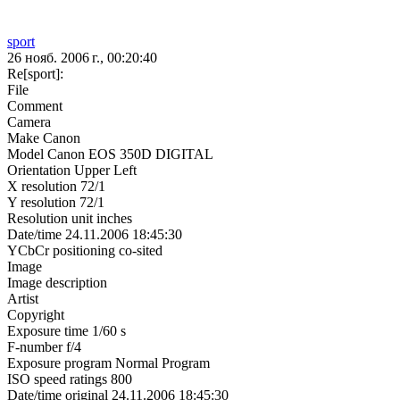
sport
26 нояб. 2006 г., 00:20:40
Re[sport]:
File
Comment
Camera
Make Canon
Model Canon EOS 350D DIGITAL
Orientation Upper Left
X resolution 72/1
Y resolution 72/1
Resolution unit inches
Date/time 24.11.2006 18:45:30
YCbCr positioning co-sited
Image
Image description
Artist
Copyright
Exposure time 1/60 s
F-number f/4
Exposure program Normal Program
ISO speed ratings 800
Date/time original 24.11.2006 18:45:30