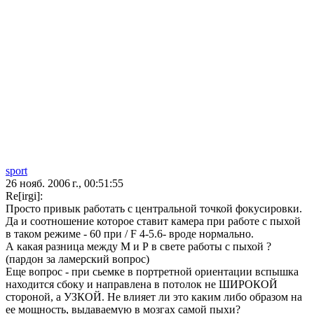
sport
26 нояб. 2006 г., 00:51:55
Re[irgi]:
Просто привык работать с центральной точкой фокусировки.
Да и соотношение которое ставит камера при работе с пыхой
в таком режиме - 60 при / F 4-5.6- вроде нормально.
А какая разница между М и Р в свете работы с пыхой ?
(пардон за ламерский вопрос)
Еще вопрос - при сьемке в портретной ориентации вспышка
находится сбоку и направлена в потолок не ШИРОКОЙ
стороной, а УЗКОЙ. Не влияет ли это каким либо образом на
ее мощность, выдаваемую в мозгах самой пыхи?