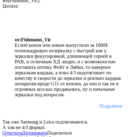
Re[Fishmann_Vic]:
Цитата:
от:Fishmann_Vic
Еслиб кенон или никон выпустили за 1000$
полнокадровую незеркалку с быстрой как у
зеркалки фокусировкой, длиннющей серией в
РАВ, и отличным ХД -видео, и с возможностью
поставить оптику Фойт и Ляйки, то наверное
зеркалкам кирдык, а пока 4/3 недотягивает по
качеству и скорости до зеркалки и реально кирдык
аппаратам вроде G11 от кенона, да они и так не в
огромных кол-вах продавались, ну и начальные
зеркалки под вопросом.
Подробнее
Так уже Samsung и Leica подтягиваются.
А там не 4/3 формат.
Ответить
Цитировать
Поделиться