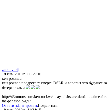
zubkoyurij
18 янв. 2010 г., 00:29:10
кен роквелл
кен роквел предрекает смерть DSLR и говорит что будущее за
безеркалками
http://43rumors.com/ken-rockwell-says-dslrs-are-dead-it-is-time-for-
the-panasonic-gf1/
Ответить
Цитировать
Поделиться
18 янв. 2010 г., 11:34:15