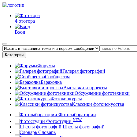
Фотогора
Вход
Категории
Форумы
Галерея фотографий
Сообщества
Барахолка
Выставки и проекты
Обсуждение фототехники
Фотоконкурсы
Классики фотоискусства
Фотолаборатории
NEW
Фотостудии
Школы фотографий
Словарь