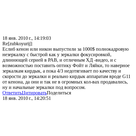
18 янв. 2010 г., 14:19:03
Re[zubkoyurij]:
Еслиб кенон или никон выпустили за 1000$ полнокадровую
незеркалку с быстрой как у зеркалки фокусировкой,
длиннющей серией в РАВ, и отличным ХД -видео, и с
возможностью поставить оптику Фойт и Ляйки, то наверное
зеркалкам кирдык, а пока 4/3 недотягивает по качеству и
скорости до зеркалки и реально кирдык аппаратам вроде G11
от кенона, да они и так не в огромных кол-вах продавались,
ну и начальные зеркалки под вопросом.
Ответить
Цитировать
Поделиться
18 янв. 2010 г., 14:20:51