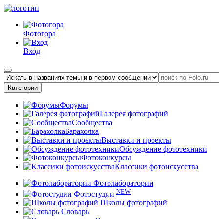
Фотогора
Вход
Категории
Форумы
Галерея фотографий
Сообщества
Барахолка
Выставки и проекты
Обсуждение фототехники
Фотоконкурсы
Классики фотоискусства
Фотолаборатории
NEW
Фотостудии
Школы фотографий
Словарь