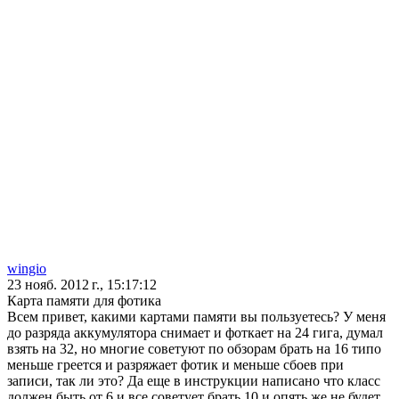
wingio
23 нояб. 2012 г., 15:17:12
Карта памяти для фотика
Всем привет, какими картами памяти вы пользуетесь? У меня
до разряда аккумулятора снимает и фоткает на 24 гига, думал
взять на 32, но многие советуют по обзорам брать на 16 типо
меньше греется и разряжает фотик и меньше сбоев при
записи, так ли это? Да еще в инструкции написано что класс
должен быть от 6 и все советует брать 10 и опять же не будет