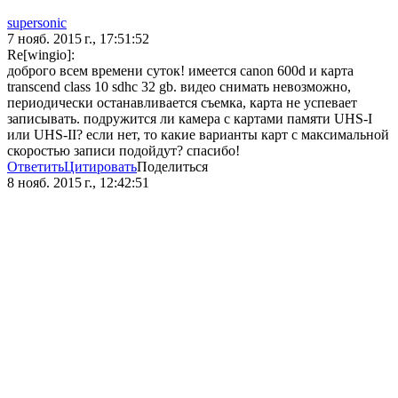
supersonic
7 нояб. 2015 г., 17:51:52
Re[wingio]:
доброго всем времени суток! имеется canon 600d и карта
transcend class 10 sdhc 32 gb. видео снимать невозможно,
периодически останавливается съемка, карта не успевает
записывать. подружится ли камера с картами памяти UHS-I
или UHS-II? если нет, то какие варианты карт с максимальной
скоростью записи подойдут? спасибо!
Ответить
Цитировать
Поделиться
8 нояб. 2015 г., 12:42:51