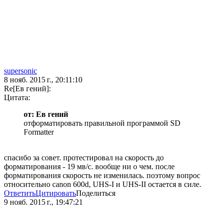
supersonic
8 нояб. 2015 г., 20:11:10
Re[Ев гений]:
Цитата:
от: Ев гений
отформатировать правильной программой SD
Formatter
спасибо за совет. протестировал на скорость до
форматирования - 19 мв/с. вообще ни о чем. после
форматирования скорость не изменилась. поэтому вопрос
относительно canon 600d, UHS-I и UHS-II остается в силе.
Ответить
Цитировать
Поделиться
9 нояб. 2015 г., 19:47:21