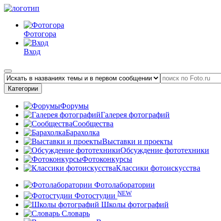
Фотогора
Вход
Категории
Форумы
Галерея фотографий
Сообщества
Барахолка
Выставки и проекты
Обсуждение фототехники
Фотоконкурсы
Классики фотоискусства
Фотолаборатории
NEW
Фотостудии
Школы фотографий
Словарь