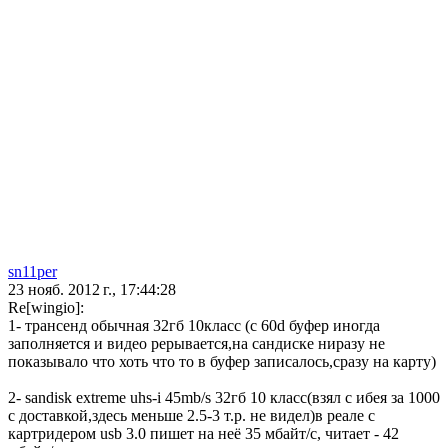
sn11per
23 нояб. 2012 г., 17:44:28
Re[wingio]:
1- трансенд обычная 32гб 10класс (c 60d буфер иногда
заполняется и видео рерывается,на сандиске ниразу не
показывало что хоть что то в буфер записалось,сразу на карту)
2- sandisk extreme uhs-i 45mb/s 32гб 10 класс(взял с ибея за 1000
с доставкой,здесь меньше 2.5-3 т.р. не видел)в реале с
картридером usb 3.0 пишет на неё 35 мбайт/с, читает - 42