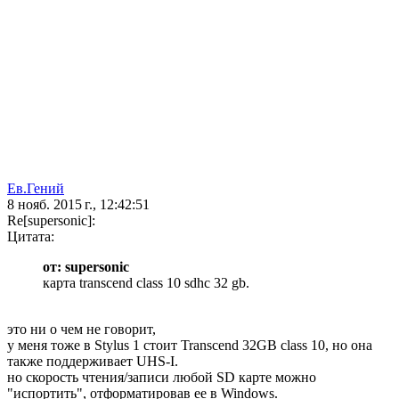
Ев.Гений
8 нояб. 2015 г., 12:42:51
Re[supersonic]:
Цитата:
от: supersonic
карта transcend class 10 sdhc 32 gb.
это ни о чем не говорит,
у меня тоже в Stylus 1 стоит Transcend 32GB class 10, но она
также поддерживает UHS-I.
но скорость чтения/записи любой SD карте можно
"испортить", отформатировав ее в Windows.