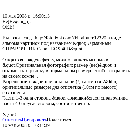
10 мая 2008 г., 16:00:13
Re[Evgeni_n]:
ОКЕ!
Выложил сюда http://foto.ixbt.com/?id=album:12320 в виде
альбома картинок под названием &quot;Карманный
СПРАВОЧНИК Canon EOS 40D&quot;.
Открывая каждую фотку, можно кликать мышью в
&quot;Оригинальная фотография: размер (вес)&quot; и
открывать картинку в нормальном размере, чтобы сохранить
на своём компе...
Разрешение каждой оригинальной (!) картинки 240dpi,
оригинальные размеры для отпечатка (10см по высоте)
сохранены.
Части 1-3 одна сторона &quot;гармошки&quot; справочника,
части 4-6 другая сторона, соответственно.
Удачи!
Ответить
Цитировать
Поделиться
10 мая 2008 г., 16:34:39