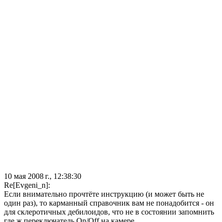
10 мая 2008 г., 12:38:30
Re[Evgeni_n]:
Если внимательно прочтёте инструкцию (и может быть не
один раз), то карманный справочник вам не понадобится - он
для склеротичных дебилоидов, что не в состоянии запомнить
где ж переключатель On/Off на камере.