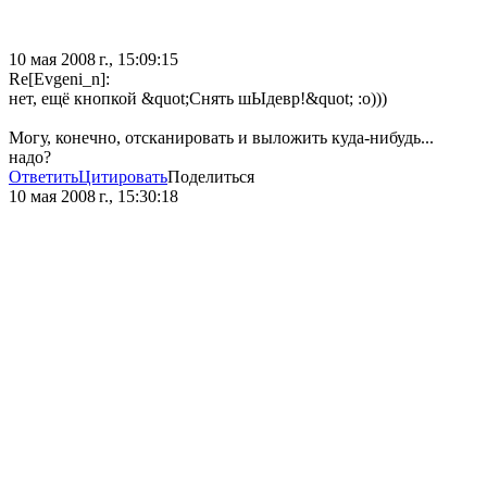
10 мая 2008 г., 15:09:15
Re[Evgeni_n]:
нет, ещё кнопкой &quot;Снять шЫдевр!&quot; :о)))
Могу, конечно, отсканировать и выложить куда-нибудь...
надо?
Ответить
Цитировать
Поделиться
10 мая 2008 г., 15:30:18