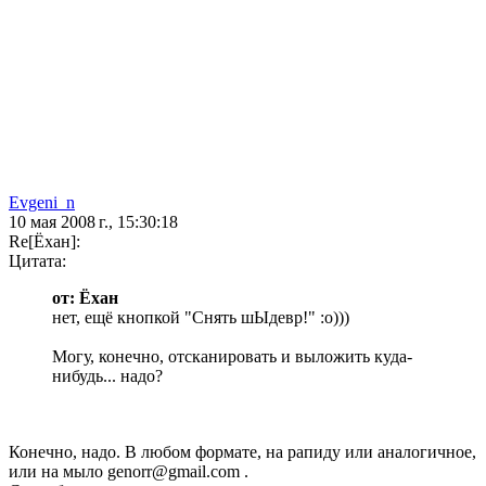
Evgeni_n
10 мая 2008 г., 15:30:18
Re[Ёхан]:
Цитата:
от: Ёхан
нет, ещё кнопкой "Снять шЫдевр!" :о)))
Могу, конечно, отсканировать и выложить куда-
нибудь... надо?
Конечно, надо. В любом формате, на рапиду или аналогичное,
или на мыло genorr@gmail.com .