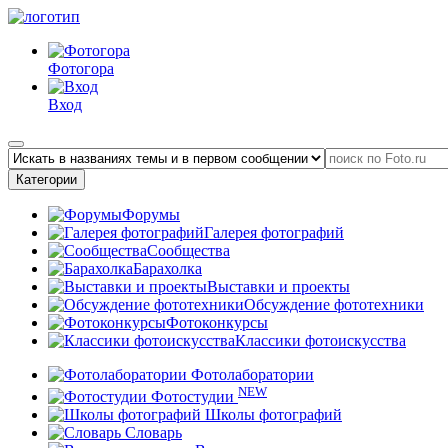
Фотогора
Вход
Категории
Форумы
Галерея фотографий
Сообщества
Барахолка
Выставки и проекты
Обсуждение фототехники
Фотоконкурсы
Классики фотоискусства
Фотолаборатории
NEW
Фотостудии
Школы фотографий
Словарь