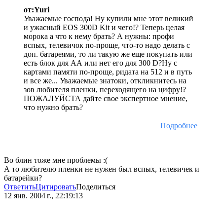
от:Yuri
Уважаемые господа! Ну купили мне этот великий
и ужасный EOS 300D Kit и чего!? Теперь целая
морока а что к нему брать? А нужны: профи
вспых, телевичок по-проще, что-то надо делать с
доп. батареями, то ли такую же еще покупать или
есть блок для АА или нет его для 300 D?Ну с
картами памяти по-проще, ридата на 512 и в путь
и все же... Уважаемые знатоки, откликнитесь на
зов любителя пленки, переходящего на цифру!?
ПОЖАЛУЙСТА дайте свое экспертное мнение,
что нужно брать?
Подробнее
Во блин тоже мне проблемы :(
А то любителю пленки не нужен был вспых, телевичек и
батарейки?
Ответить
Цитировать
Поделиться
12 янв. 2004 г., 22:19:13