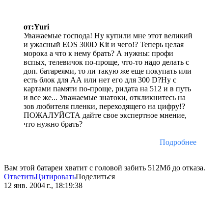
от:Yuri
Уважаемые господа! Ну купили мне этот великий
и ужасный EOS 300D Kit и чего!? Теперь целая
морока а что к нему брать? А нужны: профи
вспых, телевичок по-проще, что-то надо делать с
доп. батареями, то ли такую же еще покупать или
есть блок для АА или нет его для 300 D?Ну с
картами памяти по-проще, ридата на 512 и в путь
и все же... Уважаемые знатоки, откликнитесь на
зов любителя пленки, переходящего на цифру!?
ПОЖАЛУЙСТА дайте свое экспертное мнение,
что нужно брать?
Подробнее
Вам этой батареи хватит с головой забить 512Мб до отказа.
Ответить
Цитировать
Поделиться
12 янв. 2004 г., 18:19:38