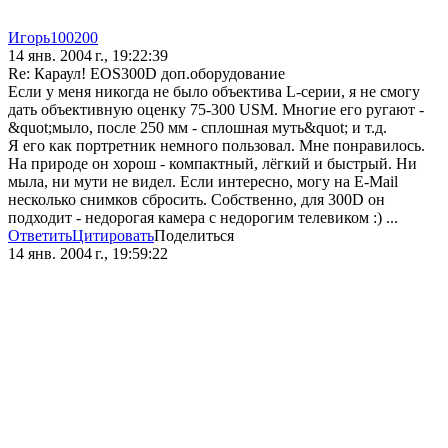
Игорь100200
14 янв. 2004 г., 19:22:39
Re: Караул! EOS300D доп.оборудование
Если у меня никогда не было объектива L-серии, я не смогу
дать объективную оценку 75-300 USM. Многие его ругают -
&quot;мыло, после 250 мм - сплошная муть&quot; и т.д.
Я его как портретник немного пользовал. Мне понравилось.
На природе он хорош - компактный, лёгкий и быстрый. Ни
мыла, ни мути не видел. Если интересно, могу на E-Mail
несколько снимков сбросить. Собственно, для 300D он
подходит - недорогая камера с недорогим телевиком :) ...
Ответить
Цитировать
Поделиться
14 янв. 2004 г., 19:59:22