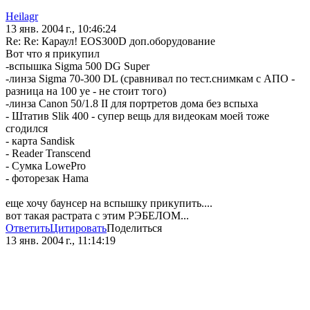
Heilagr
13 янв. 2004 г., 10:46:24
Re: Re: Караул! EOS300D доп.оборудование
Вот что я прикупил
-вспышка Sigma 500 DG Super
-линза Sigma 70-300 DL (сравнивал по тест.снимкам с АПО -
разница на 100 уе - не стоит того)
-линза Canon 50/1.8 II для портретов дома без вспыха
- Штатив Slik 400 - супер вещь для видеокам моей тоже
сгодился
- карта Sandisk
- Rеаder Transcend
- Сумка LowePro
- фоторезак Hama
еще хочу баунсер на вспышку прикупить....
вот такая растрата с этим РЭБЕЛОМ...
Ответить
Цитировать
Поделиться
13 янв. 2004 г., 11:14:19