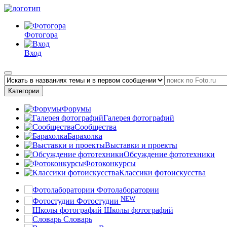
Фотогора
Вход
Категории
Форумы
Галерея фотографий
Сообщества
Барахолка
Выставки и проекты
Обсуждение фототехники
Фотоконкурсы
Классики фотоискусства
Фотолаборатории
NEW
Фотостудии
Школы фотографий
Словарь