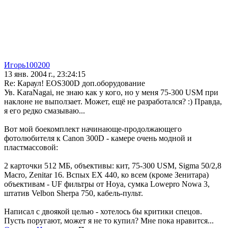
Игорь100200
13 янв. 2004 г., 23:24:15
Re: Караул! EOS300D доп.оборудование
Ув. KaraNagai, не знаю как у кого, но у меня 75-300 USM при
наклоне не выползает. Может, ещё не разработался? :) Правда,
я его редко смазываю...
Вот мой боекомплект начинающе-продолжающего
фотолюбителя к Canon 300D - камере очень модной и
пластмассовой:
2 карточки 512 МБ, объективы: кит, 75-300 USM, Sigma 50/2,8
Macro, Zenitar 16. Вспых EX 440, ко всем (кроме Зенитара)
объективам - UF фильтры от Hoya, сумка Lowepro Nowa 3,
штатив Velbon Sherpa 750, кабель-пульт.
Написал с двоякой целью - хотелось бы критики спецов.
Пусть поругают, может я не то купил? Мне пока нравится...