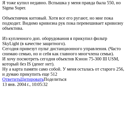
Я тоже купил недавно. Вспышка у меня правда была 550, но
Sigma Super.
Объективчик китовый. Хотя все его ругают, но мне пока
подходит. Видимо кривизна рук пока перевешивает кривизну
объектива.
Из купленного доп. оборудования я прикупил фильтр
SkyLight (в качестве защитного).
Сегодня привезут пульт дистанционного управления. (Часто
снимаю семью, но и себя как главного многчлена семьи).
И хочу посмотреть сегодня объектив Кэнон 75-300 III USM,
который без IS (денег нет).
Ну а карта памяти само собой. У меня осталась от старого 256,
и думаю прикупить еще 512
Ответить
Цитировать
Поделиться
13 янв. 2004 г., 10:05:32