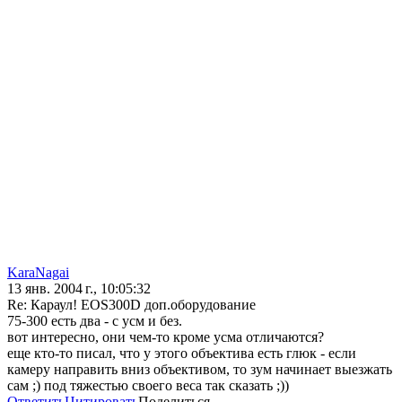
KaraNagai
13 янв. 2004 г., 10:05:32
Re: Караул! EOS300D доп.оборудование
75-300 есть два - с усм и без.
вот интересно, они чем-то кроме усма отличаются?
еще кто-то писал, что у этого объектива есть глюк - если
камеру направить вниз объективом, то зум начинает выезжать
сам ;) под тяжестью своего веса так сказать ;))
Ответить
Цитировать
Поделиться