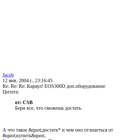
Jacob
12 янв. 2004 г., 23:16:45
Re: Re: Re: Караул! EOS300D доп.оборудование
Цитата:
от: CSB
Бери все, что сможешь достать.
А что такое &quot;достать* и чем оно отлиаеться от
&quot;купить&quot;.