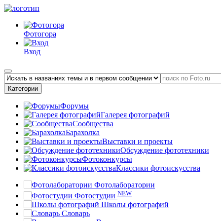
Фотогора
Вход
Категории
Форумы
Галерея фотографий
Сообщества
Барахолка
Выставки и проекты
Обсуждение фототехники
Фотоконкурсы
Классики фотоискусства
Фотолаборатории
NEW
Фотостудии
Школы фотографий
Словарь