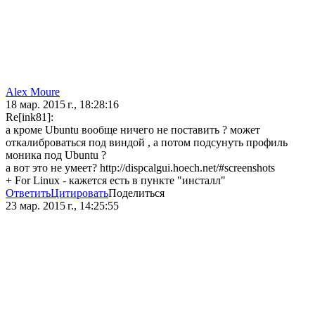
Alex Moure
18 мар. 2015 г., 18:28:16
Re[ink81]:
а кроме Ubuntu вообще ничего не поставить ? может
откалиброваться под виндой , а потом подсунуть профиль
моника под Ubuntu ?
а вот это не умеет? http://dispcalgui.hoech.net/#screenshots
+ For Linux - кажется есть в пункте "инсталл"
Ответить
Цитировать
Поделиться
23 мар. 2015 г., 14:25:55